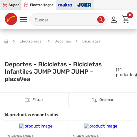
Super
ElectroHogar
0
Electrohogar
Deportes
Bicicletas
Deportes - Bicicletas - Bicicletas
(
14
Infantiles JUMP JUMP JUMP –
productos)
plazaVea
Filtrar
Ordenar
14
productos encontrados
JUMP JUMP JUMP
JUMP JUMP JUMP