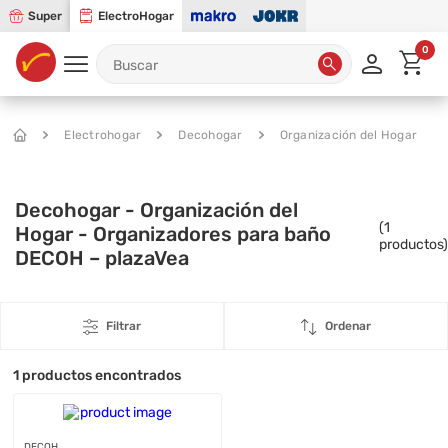
Super
ElectroHogar
0
Electrohogar
Decohogar
Organización del Hogar
Decohogar - Organización del
(
1
Hogar - Organizadores para baño
productos)
DECOH – plazaVea
Filtrar
Ordenar
1
productos encontrados
DECOH