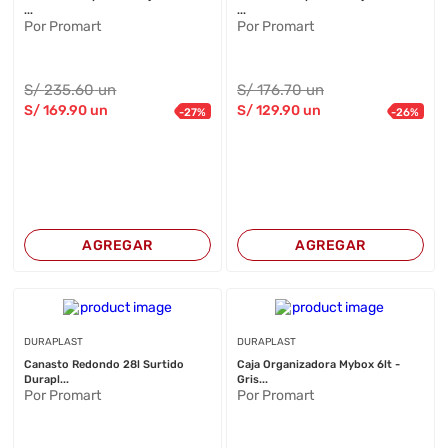
...
...
Por Promart
Por Promart
S/
235
.60
un
S/
176
.70
un
S/
169
.90
un
S/
129
.90
un
-
27
%
-
26
%
AGREGAR
AGREGAR
DURAPLAST
DURAPLAST
Canasto Redondo 28l Surtido
Caja Organizadora Mybox 6lt -
Durapl...
Gris...
Por Promart
Por Promart