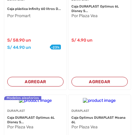
Caja DURAPLAST Optimus 6L
Caja plástica Infinity 60 litros D...
Disney S...
Por Promart
Por Plaza Vea
S/
58
.90
un
S/
4
.90
un
S/
44
.90
un
-
23
%
AGREGAR
AGREGAR
Modelos aleatorios
DURAPLAST
DURAPLAST
Caja DURAPLAST Optimus 6L
Caja Optimus DURAPLAST Moana
Disney S...
6L
Por Plaza Vea
Por Plaza Vea