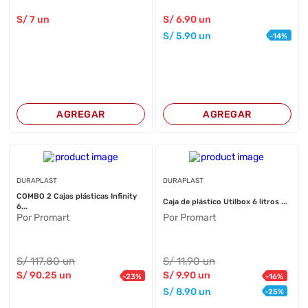
S/
7
un
S/
6
.90
un
S/
5
.90
un
-
14
%
AGREGAR
AGREGAR
DURAPLAST
DURAPLAST
COMBO 2 Cajas plásticas Infinity
Caja de plástico Utilbox 6 litros ...
6...
Por Promart
Por Promart
S/
117
.80
un
S/
11
.90
un
S/
90
.25
un
S/
9
.90
un
-
23
%
-
16
%
S/
8
.90
un
-
25
%