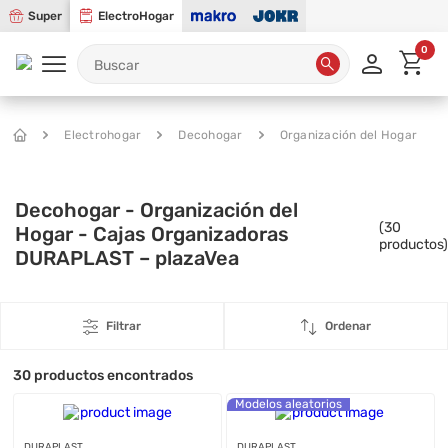
Super
ElectroHogar
0
Electrohogar
Decohogar
Organización del Hogar
Decohogar - Organización del
(
30
Hogar - Cajas Organizadoras
productos)
DURAPLAST – plazaVea
Filtrar
Ordenar
30
productos encontrados
Modelos aleatorios
DURAPLAST
DURAPLAST