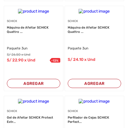
SCHICK
SCHICK
Máquina de Afeitar SCHICK
Máquina de Afeitar SCHICK
Quattro ...
Quattro ...
Paquete 3un
Paquete 3un
S/
26
.50
x Und
S/
24
.10
x Und
S/
22
.90
x Und
-
13
%
AGREGAR
AGREGAR
SCHICK
SCHICK
Gel de Afeitar SCHICK Protect
Perfilador de Cejas SCHICK
Extr...
Perfect...