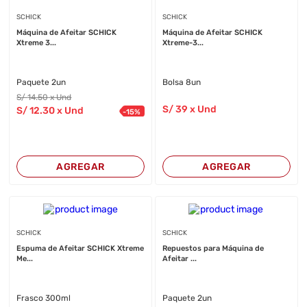
SCHICK
SCHICK
Máquina de Afeitar SCHICK
Máquina de Afeitar SCHICK
Xtreme 3...
Xtreme-3...
Paquete 2un
Bolsa 8un
S/
14
.50
x Und
S/
39
x Und
S/
12
.30
x Und
-
15
%
AGREGAR
AGREGAR
SCHICK
SCHICK
Espuma de Afeitar SCHICK Xtreme
Repuestos para Máquina de
Me...
Afeitar ...
Frasco 300ml
Paquete 2un