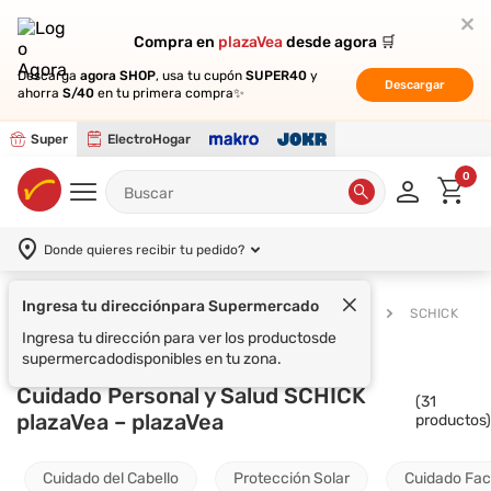
Compra en
Compra en
plazaVea
plazaVea
desde agora 🛒
desde agora 🛒
Descarga
Descarga
agora SHOP
agora SHOP
, usa tu cupón
, usa tu cupón
SUPER40
SUPER40
y
y
Descargar
Descargar
ahorra
ahorra
S/40
S/40
en tu primera compra✨
en tu primera compra✨
Super
ElectroHogar
0
Donde quieres recibir tu pedido?
Ingresa tu dirección
para Supermercado
Supermercado
Cuidado Personal y Salud
SCHICK
Ingresa tu dirección para ver los productos
de
supermercado
disponibles en tu zona.
Cuidado Personal y Salud SCHICK
(
31
plazaVea – plazaVea
productos)
Cuidado del Cabello
Protección Solar
Cuidado Fac