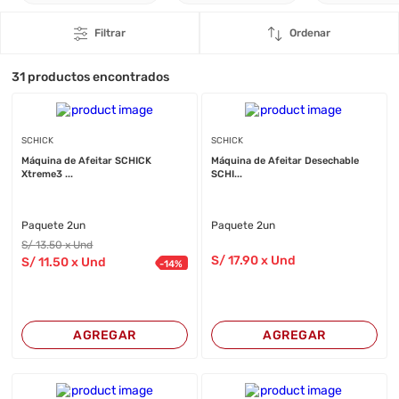
Filtrar
Ordenar
31
productos encontrados
SCHICK
SCHICK
Máquina de Afeitar SCHICK
Máquina de Afeitar Desechable
Xtreme3 ...
SCHI...
Paquete 2un
Paquete 2un
S/
13
.50
x Und
S/
17
.90
x Und
S/
11
.50
x Und
-
14
%
AGREGAR
AGREGAR