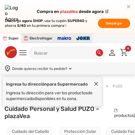
Compra en
Compra en
plazaVea
plazaVea
desde agora 🛒
desde agora 🛒
Descarga
Descarga
agora SHOP
agora SHOP
, usa tu cupón
, usa tu cupón
SUPER40
SUPER40
y
y
Descargar
Descargar
ahorra
ahorra
S/40
S/40
en tu primera compra✨
en tu primera compra✨
Super
ElectroHogar
0
Donde quieres recibir tu pedido?
Ingresa tu dirección
para Supermercado
Supermercado
Cuidado Personal y Salud
PUZO
Ingresa tu dirección para ver los productos
de
supermercado
disponibles en tu zona.
Cuidado Personal y Salud PUZO –
(
1
plazaVea
productos)
Cuidado del Cabello
Protección Solar
Cuidado Fac