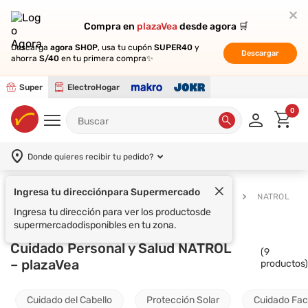
Compra en
Compra en
plazaVea
plazaVea
desde agora 🛒
desde agora 🛒
Descarga
Descarga
agora SHOP
agora SHOP
, usa tu cupón
, usa tu cupón
SUPER40
SUPER40
y
y
Descargar
Descargar
ahorra
ahorra
S/40
S/40
en tu primera compra✨
en tu primera compra✨
Super
ElectroHogar
0
Donde quieres recibir tu pedido?
Ingresa tu dirección
para Supermercado
Supermercado
Cuidado Personal y Salud
NATROL
Ingresa tu dirección para ver los productos
de
supermercado
disponibles en tu zona.
Cuidado Personal y Salud NATROL
(
9
– plazaVea
productos)
Cuidado del Cabello
Protección Solar
Cuidado Fac