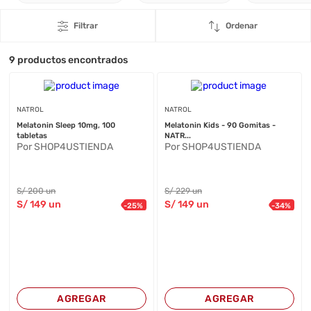
Filtrar
Ordenar
9
productos encontrados
NATROL
NATROL
Melatonin Sleep 10mg, 100
Melatonin Kids - 90 Gomitas -
tabletas
NATR...
Por SHOP4USTIENDA
Por SHOP4USTIENDA
S/
200
un
S/
229
un
S/
149
un
S/
149
un
-
25
%
-
34
%
AGREGAR
AGREGAR