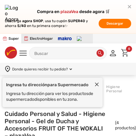
Compra en
Compra en
plazaVea
plazaVea
desde agora 🛒
desde agora 🛒
Descarga
Descarga
agora SHOP
agora SHOP
, usa tu cupón
, usa tu cupón
SUPER40
SUPER40
y
y
Descargar
Descargar
ahorra
ahorra
S/40
S/40
en tu primera compra✨
en tu primera compra✨
Super
ElectroHogar
0
Donde quieres recibir tu pedido?
Ingresa tu dirección
para Supermercado
Cuidado Personal y
Higiene
Supermercado
Salud
Personal
Ingresa tu dirección para ver los productos
de
supermercado
disponibles en tu zona.
Cuidado Personal y Salud - Higiene
Personal - Gel de Ducha y
(
4
Accesorios FRUIT OF THE WOKALI
productos)
– plazaVea