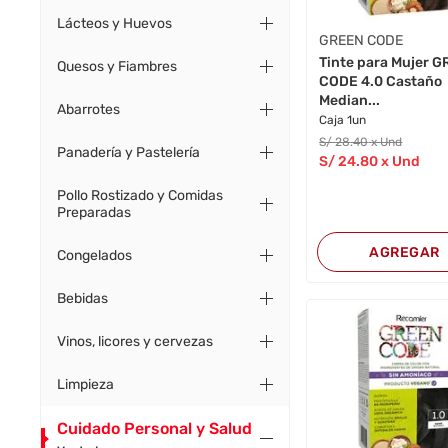
Lácteos y Huevos
GREEN CODE
Tinte para Mujer 
Quesos y Fiambres
CODE 4.0 Castaño
Median...
Abarrotes
Caja 1un
S/
28
.40
x Und
Panadería y Pastelería
S/
24
.80
x Und
Pollo Rostizado y Comidas
Preparadas
AGREGAR
Congelados
Bebidas
Vinos, licores y cervezas
Limpieza
Cuidado Personal y Salud