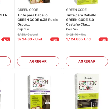
GREEN CODE
GREEN CODE
GREEN
Tinte para Cabello
Tinte para Cabello
GREEN CODE 6.35 Rubio
GREEN CODE 5.0
Oscur...
Castaño Clar...
Caja 1un
Caja 1un
S/
28
.40
x Und
S/
28
.40
x Und
S/
24
.80
x Und
S/
24
.80
x Und
-
12
%
-
12
%
-
12
%
AGREGAR
AGREGAR