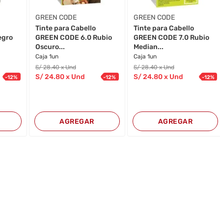
GREEN CODE
GREEN CODE
Tinte para Cabello
Tinte para Cabello
egro
GREEN CODE 6.0 Rubio
GREEN CODE 7.0 Rubio
Oscuro...
Median...
Caja 1un
Caja 1un
S/
28
.40
x Und
S/
28
.40
x Und
S/
24
.80
x Und
S/
24
.80
x Und
-
12
%
-
12
%
-
12
%
AGREGAR
AGREGAR