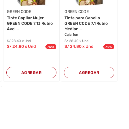
GREEN CODE
GREEN CODE
Tinte Capilar Mujer
Tinte para Cabello
GREEN CODE 7.13 Rubio
GREEN CODE 7.1 Rubio
Avel...
Median...
Caja 1un
S/
28
.40
x Und
S/
28
.40
x Und
S/
24
.80
x Und
S/
24
.80
x Und
-
12
%
-
12
%
AGREGAR
AGREGAR