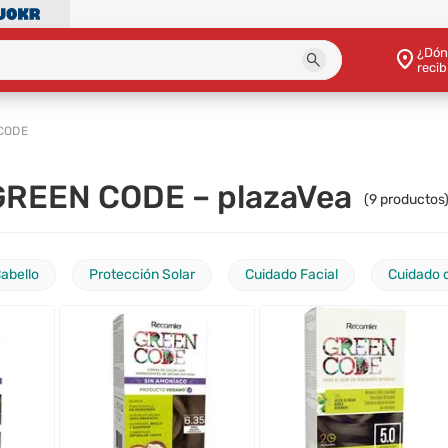
¿Dón
recib
CODE
 GREEN CODE – plazaVea
(
9
productos
Cabello
Protección Solar
Cuidado Facial
Cuidado d