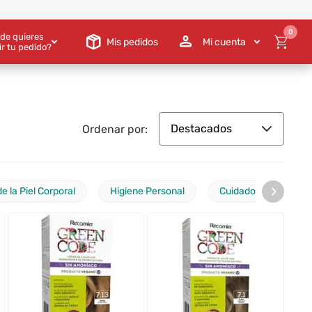
0
de quieres
Mis pedidos
Mi cuenta
ir tu pedido?
Destacados
Ordenar por:
)
›
e la Piel Corporal
Higiene Personal
Cuidado Bucal