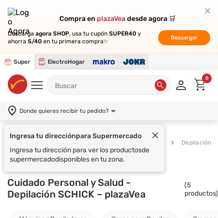
Compra en
Compra en
plazaVea
plazaVea
desde agora 🛒
desde agora 🛒
Descarga
Descarga
agora SHOP
agora SHOP
, usa tu cupón
, usa tu cupón
SUPER40
SUPER40
y
y
Descargar
Descargar
ahorra
ahorra
S/40
S/40
en tu primera compra✨
en tu primera compra✨
Super
ElectroHogar
0
Donde quieres recibir tu pedido?
Ingresa tu dirección
para Supermercado
Cuidado Personal y
Supermercado
Depilación
Salud
Ingresa tu dirección para ver los productos
de
supermercado
disponibles en tu zona.
Cuidado Personal y Salud -
(
5
Depilación SCHICK – plazaVea
productos)