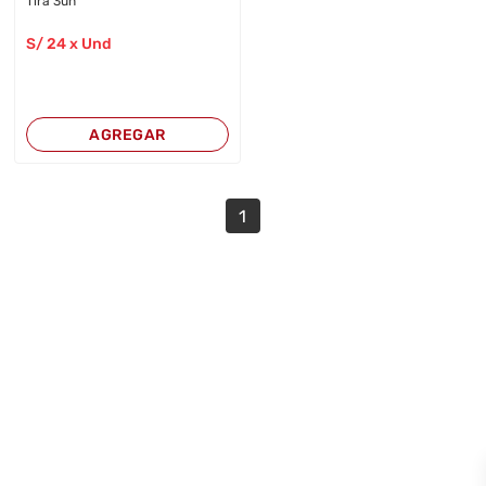
Tira 3un
S/
24
x Und
AGREGAR
1