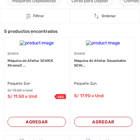
Máquinas Depiladoras
Ceras para Depilar
Cremas 
Filtrar
Ordenar
5
productos encontrados
SCHICK
SCHICK
Máquina de Afeitar SCHICK
Máquina de Afeitar Desechable
Xtreme3 ...
SCHI...
Paquete 2un
Paquete 2un
S/
13
.50
x Und
S/
17
.90
x Und
S/
11
.50
x Und
-
14
%
AGREGAR
AGREGAR