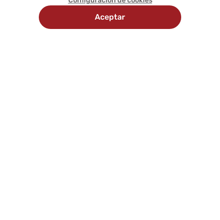
Configuración de cookies
Aceptar
Recojo
Delivery
Métodos
en
programado
de
tienda
pago