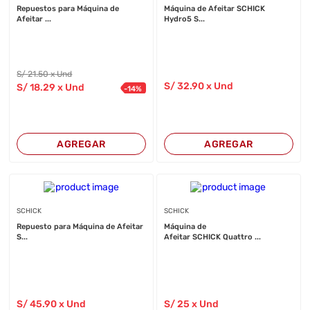
Repuestos para Máquina de
Máquina de Afeitar SCHICK
Afeitar ...
Hydro5 S...
S/
21
.50
x Und
S/
32
.90
x Und
S/
18
.29
x Und
-
14
%
AGREGAR
AGREGAR
SCHICK
SCHICK
Repuesto para Máquina de Afeitar
Máquina de
S...
Afeitar SCHICK Quattro ...
S/
45
.90
x Und
S/
25
x Und