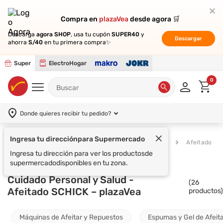
Compra en
Compra en
plazaVea
plazaVea
desde agora 🛒
desde agora 🛒
Descarga
Descarga
agora SHOP
agora SHOP
, usa tu cupón
, usa tu cupón
SUPER40
SUPER40
y
y
Descargar
Descargar
ahorra
ahorra
S/40
S/40
en tu primera compra✨
en tu primera compra✨
Super
ElectroHogar
0
Donde quieres recibir tu pedido?
Ingresa tu dirección
para Supermercado
Supermercado
Cuidado Personal y Salud
Afeitado
Ingresa tu dirección para ver los productos
de
supermercado
disponibles en tu zona.
Cuidado Personal y Salud -
(
26
Afeitado SCHICK – plazaVea
productos)
Máquinas de Afeitar y Repuestos
Espumas y Gel de Afeit