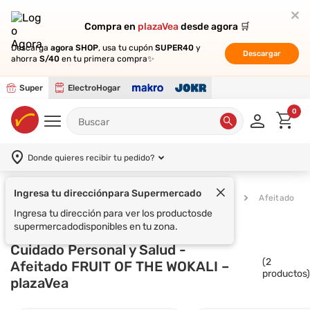
Compra en
Compra en
plazaVea
plazaVea
desde agora 🛒
desde agora 🛒
Descarga
Descarga
agora SHOP
agora SHOP
, usa tu cupón
, usa tu cupón
SUPER40
SUPER40
y
y
Descargar
Descargar
ahorra
ahorra
S/40
S/40
en tu primera compra✨
en tu primera compra✨
Super
ElectroHogar
0
Donde quieres recibir tu pedido?
Ingresa tu dirección
para Supermercado
Supermercado
Cuidado Personal y Salud
Afeitado
Ingresa tu dirección para ver los productos
de
supermercado
disponibles en tu zona.
Cuidado Personal y Salud -
(
2
Afeitado FRUIT OF THE WOKALI –
productos)
plazaVea