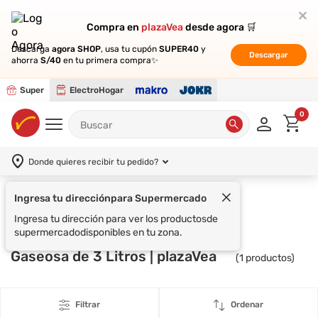
Compra en
Compra en
plazaVea
plazaVea
desde agora 🛒
desde agora 🛒
Descarga
Descarga
agora SHOP
agora SHOP
, usa tu cupón
, usa tu cupón
SUPER40
SUPER40
y
y
Descargar
Descargar
ahorra
ahorra
S/40
S/40
en tu primera compra✨
en tu primera compra✨
Super
ElectroHogar
0
Donde quieres recibir tu pedido?
Ingresa tu dirección
para Supermercado
Supermercado
CRUSH
Ingresa tu dirección para ver los productos
de
supermercado
disponibles en tu zona.
Gaseosa de 3 Litros | plazaVea
(
1
productos)
Filtrar
Ordenar