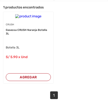
1
productos encontrados
CRUSH
Gaseosa CRUSH Naranja Botella
3L
Botella 3L
S/
5
.90
x Und
AGREGAR
1