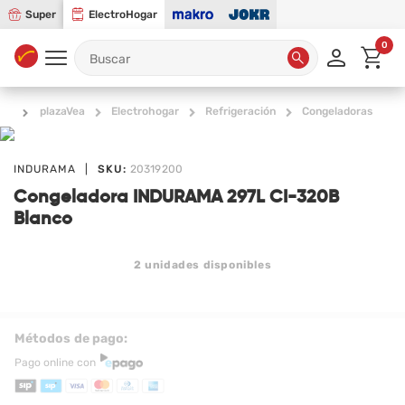
Super
ElectroHogar
0
plazaVea
Electrohogar
Refrigeración
Congeladoras
INDURAMA
|
SKU:
20319200
Congeladora INDURAMA 297L CI-320B
Blanco
2
unidades disponibles
Métodos de pago:
Pago online con