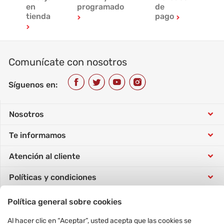
en
programado
de
tienda
pago
Comunícate con nosotros
Síguenos en:
Nosotros
Te informamos
Conócenos
Atención al cliente
Tarjeta Sip
Trabaja con nosotros
Políticas y condiciones
Tutorial de compra
Concursos
Responsabilidad social
Comunícate con nosotros
Política de datos personales
Política general sobre cookies
Horarios atención telefónica
Vende con nosotros
Nuestras tiendas
Al hacer clic en “Aceptar”, usted acepta que las cookies se
Conoce y gestiona tus pedidos
Formulario Derecho ARCO