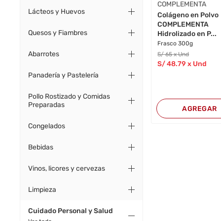
COMPLEMENTA
Lácteos y Huevos
Colágeno en Polvo
COMPLEMENTA
Quesos y Fiambres
Hidrolizado en P...
Frasco 300g
Abarrotes
S/
65
x Und
S/
48
.79
x Und
Panadería y Pastelería
Pollo Rostizado y Comidas
Preparadas
AGREGAR
Congelados
Bebidas
Vinos, licores y cervezas
Limpieza
Cuidado Personal y Salud