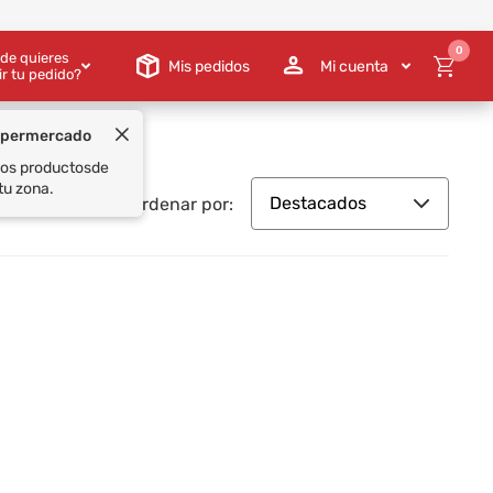
0
de quieres
Mis pedidos
Mi cuenta
ir tu pedido?
Destacados
Ordenar por: