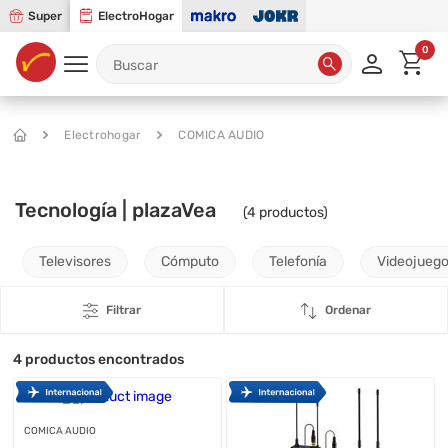
Super
ElectroHogar
0
Electrohogar
COMICA AUDIO
Tecnología | plazaVea
(
4
productos)
Televisores
Cómputo
Telefonía
Videojueg
Filtrar
Ordenar
4
productos encontrados
COMICA AUDIO