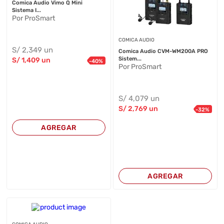
Comica Audio Vimo Q Mini
Sistema I...
Por ProSmart
COMICA AUDIO
S/
2,349
un
Comica Audio CVM-WM200A PRO
Sistem...
S/
1,409
un
-
40
%
Por ProSmart
S/
4,079
un
S/
2,769
un
-
32
%
AGREGAR
AGREGAR