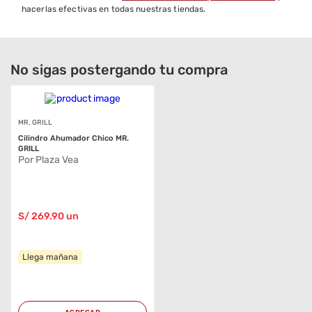
hacerlas efectivas en todas nuestras tiendas.
Rejillas de cocción
Sí
removibles
Modelo
Cilindro
No sigas postergando tu compra
Bandeja para recoger
Sí
cenizas
MR. GRILL
Espacio de almacenamiento
No
Cilindro Ahumador Chico MR.
adicional
GRILL
Por Plaza Vea
Número De Quemadores
0
Peso
6 kg
S/
269
.90
un
Potencia
MEDIA
Llega mañana
Profundidad
50 cm
Tipo de encendido
Manual