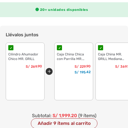
20+
unidades disponibles
Llévalos juntos
✓
✓
✓
Cilindro Ahumador
Caja China Chica
Caja China MR.
Chico MR. GRILL
con Parrilla MR.
GRILL Mediana
GRILL + Funda
Junior con Parrilla
.90
.90
S/
269
S/
229
S/
369
Regular
.42
S/
195
Subtotal:
S/
1,999
.20
(9 ítems)
Añadir 9 ítems al carrito