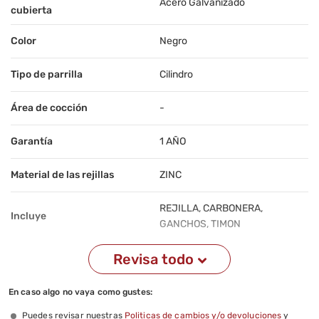
Acero Galvanizado
cubierta
Color
Negro
Tipo de parrilla
Cilindro
Área de cocción
-
Garantía
1 AÑO
Material de las rejillas
ZINC
REJILLA, CARBONERA,
Incluye
GANCHOS, TIMON
Revisa todo
Incluye tapa de cubierta
No
Altura de la rejilla de cocción
En caso algo no vaya como gustes:
No
ajustable
Puedes revisar nuestras
Politicas de cambios y/o devoluciones
y