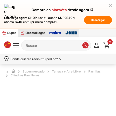
Compra en
Compra en
plazaVea
plazaVea
desde agora 🛒
desde agora 🛒
Descarga
Descarga
agora SHOP
agora SHOP
, usa tu cupón
, usa tu cupón
SUPER40
SUPER40
y
y
Descargar
Descargar
ahorra
ahorra
S/40
S/40
en tu primera compra✨
en tu primera compra✨
Super
ElectroHogar
0
Donde quieres recibir tu pedido?
Supermercado
Terraza y Aire Libre
Parrillas
Cilindros Parrilleros