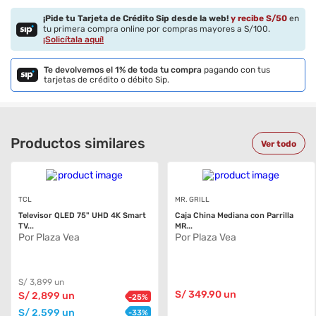
¡Pide tu Tarjeta de Crédito Sip desde la web!
y recibe S/
50
en
tu primera compra online por compras mayores a S/100.
¡Solicítala aquí!
Te devolvemos el 1% de toda tu compra
pagando con tus
tarjetas de crédito o débito Sip.
Productos similares
Ver todo
TCL
MR. GRILL
Televisor QLED 75" UHD 4K Smart
Caja China Mediana con Parrilla
TV...
MR...
Por Plaza Vea
Por Plaza Vea
S/
3,899
un
S/
349
.90
un
S/
2,899
un
-
25
%
S/
2,599
un
-
33
%