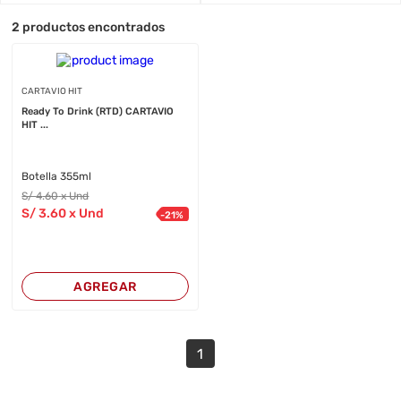
2
productos encontrados
CARTAVIO HIT
Ready To Drink (RTD) CARTAVIO
HIT ...
Botella 355ml
S/
4
.60
x Und
S/
3
.60
x Und
-
21
%
AGREGAR
1