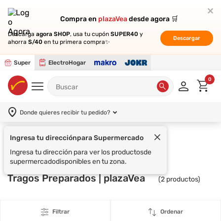
Compra en
Compra en
plazaVea
plazaVea
desde agora 🛒
desde agora 🛒
Descarga
Descarga
agora SHOP
agora SHOP
, usa tu cupón
, usa tu cupón
SUPER40
SUPER40
y
y
Descargar
Descargar
ahorra
ahorra
S/40
S/40
en tu primera compra✨
en tu primera compra✨
Super
ElectroHogar
0
Donde quieres recibir tu pedido?
Ingresa tu dirección
para Supermercado
Supermercado
CARTAVIO HIT
Ingresa tu dirección para ver los productos
de
supermercado
disponibles en tu zona.
Tragos Preparados | plazaVea
(
2
productos)
Filtrar
Ordenar