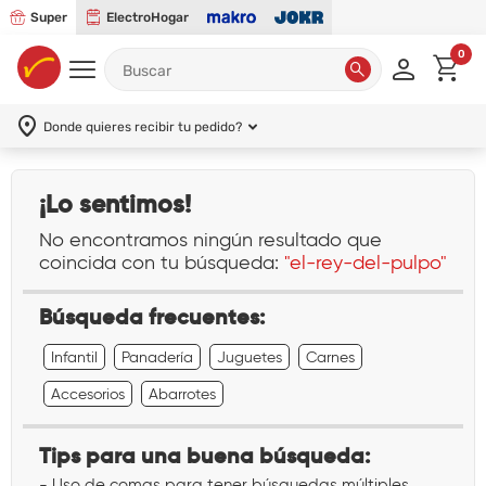
Super
ElectroHogar
0
Donde quieres recibir tu pedido?
¡Lo sentimos!
No encontramos ningún resultado que
coincida con tu búsqueda:
"el-rey-del-pulpo"
Búsqueda frecuentes:
Infantil
Panadería
Juguetes
Carnes
Accesorios
Abarrotes
Tips para una buena búsqueda:
- Uso de comas para tener búsquedas múltiples.