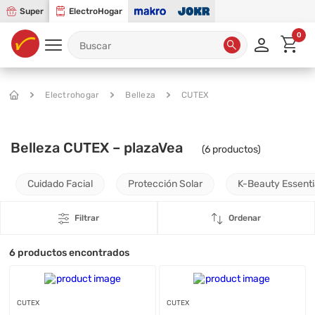
Super
ElectroHogar
0
Electrohogar
Belleza
CUTEX
Belleza CUTEX – plazaVea
(
6
productos)
Cuidado Facial
Protección Solar
K-Beauty Essenti
Filtrar
Ordenar
6
productos encontrados
CUTEX
CUTEX