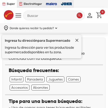
Super
ElectroHogar
0
Donde quieres recibir tu pedido?
Ingresa tu dirección
para Supermercado
¡Lo sentimos!
Ingresa tu dirección para ver los productos
de
supermercado
disponibles en tu zona.
No encontramos ningún resultado que
coincida con tu búsqueda:
""
Búsqueda frecuentes:
Infantil
Panadería
Juguetes
Carnes
Accesorios
Abarrotes
Tips para una buena búsqueda:
- Uso de comas para tener búsquedas múltiples.