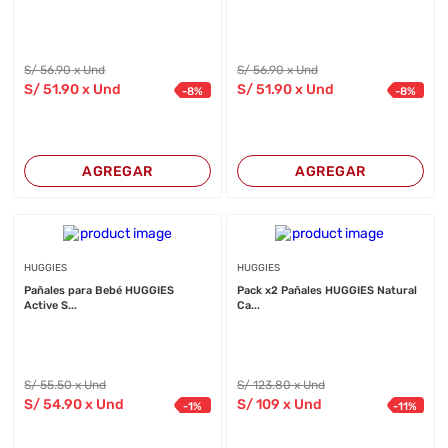
S/
56
.90
x Und
S/
56
.90
x Und
S/
51
.90
x Und
S/
51
.90
x Und
-
8
%
-
8
%
AGREGAR
AGREGAR
HUGGIES
HUGGIES
Pañales para Bebé HUGGIES
Pack x2 Pañales HUGGIES Natural
Active S...
Ca...
S/
55
.50
x Und
S/
123
.80
x Und
S/
54
.90
x Und
S/
109
x Und
-
1
%
-
11
%