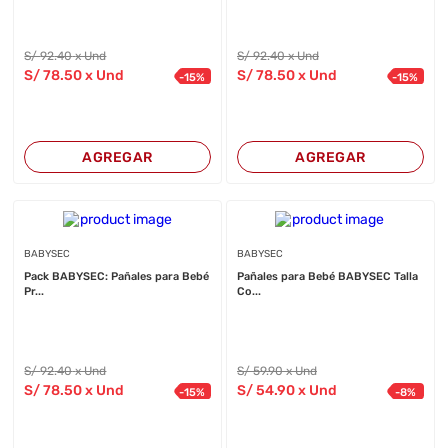
S/
92
.40
x Und
S/
92
.40
x Und
S/
78
.50
x Und
S/
78
.50
x Und
-
15
%
-
15
%
AGREGAR
AGREGAR
BABYSEC
BABYSEC
Pack BABYSEC: Pañales para Bebé
Pañales para Bebé BABYSEC Talla
Pr...
Co...
S/
92
.40
x Und
S/
59
.90
x Und
S/
78
.50
x Und
S/
54
.90
x Und
-
15
%
-
8
%