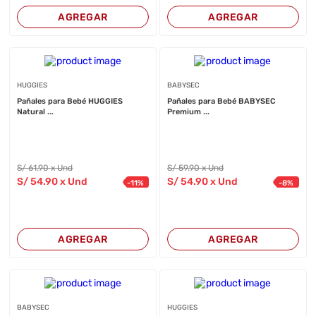
AGREGAR
AGREGAR
HUGGIES
BABYSEC
Pañales para Bebé HUGGIES
Pañales para Bebé BABYSEC
Natural ...
Premium ...
S/
61
.90
x Und
S/
59
.90
x Und
S/
54
.90
x Und
S/
54
.90
x Und
-
11
%
-
8
%
AGREGAR
AGREGAR
BABYSEC
HUGGIES