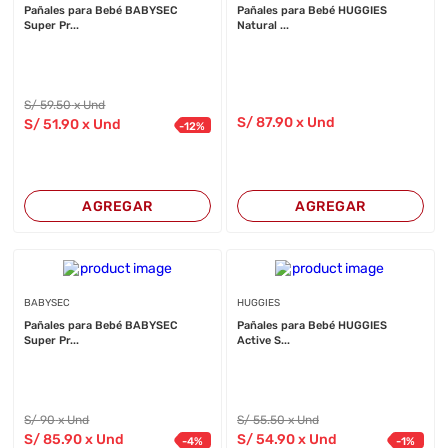
Pañales para Bebé BABYSEC
Pañales para Bebé HUGGIES
Super Pr...
Natural ...
S/
59
.50
x Und
S/
87
.90
x Und
S/
51
.90
x Und
-
12
%
AGREGAR
AGREGAR
BABYSEC
HUGGIES
Pañales para Bebé BABYSEC
Pañales para Bebé HUGGIES
Super Pr...
Active S...
S/
90
x Und
S/
55
.50
x Und
S/
85
.90
x Und
S/
54
.90
x Und
-
4
%
-
1
%