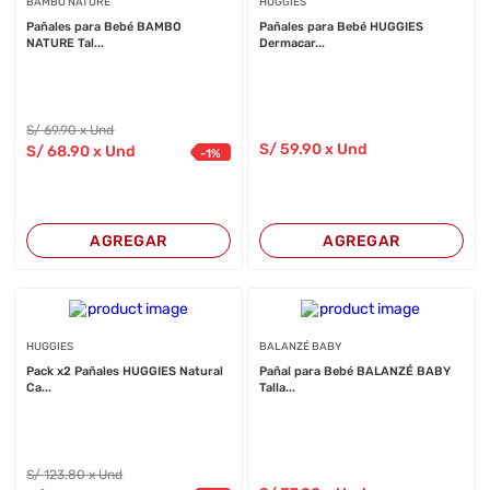
BAMBO NATURE
HUGGIES
Pañales para Bebé BAMBO
Pañales para Bebé HUGGIES
NATURE Tal...
Dermacar...
S/
69
.90
x Und
S/
59
.90
x Und
S/
68
.90
x Und
-
1
%
AGREGAR
AGREGAR
HUGGIES
BALANZÉ BABY
Pack x2 Pañales HUGGIES Natural
Pañal para Bebé BALANZÉ BABY
Ca...
Talla...
S/
123
.80
x Und