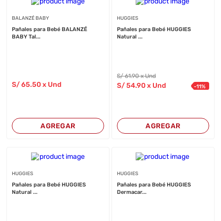
BALANZÉ BABY
HUGGIES
Pañales para Bebé BALANZÉ
Pañales para Bebé HUGGIES
BABY Tal...
Natural ...
S/
61
.90
x Und
S/
65
.50
x Und
S/
54
.90
x Und
-
11
%
AGREGAR
AGREGAR
HUGGIES
HUGGIES
Pañales para Bebé HUGGIES
Pañales para Bebé HUGGIES
Natural ...
Dermacar...