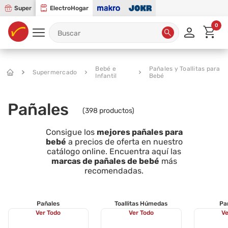
Super
ElectroHogar
0
Bebé e
Pañales y Toallitas para
Supermercado
Infantil
Bebé
Pañales
(
398
productos)
Consigue los
mejores pañales para
bebé
a precios de oferta en nuestro
catálogo online. Encuentra aquí las
marcas de pañales de bebé
más
recomendadas.
Pañales
Toallitas Húmedas
Pa
Ver Todo
Ver Todo
Ve