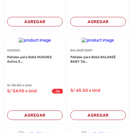
AGREGAR
AGREGAR
HUGGIES
BALANZÉ BABY
Pañales para Bebé HUGGIES
Pañales para Bebé BALANZÉ
Active S...
BABY Tal...
S/
55
.50
x Und
S/
65
.50
x Und
S/
54
.90
x Und
-
1
%
AGREGAR
AGREGAR