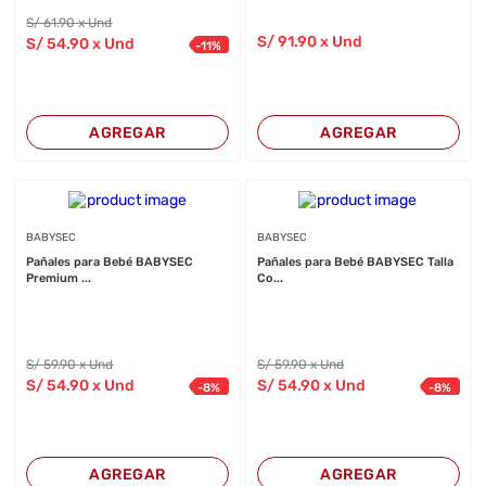
S/
61
.90
x Und
S/
91
.90
x Und
S/
54
.90
x Und
-
11
%
AGREGAR
AGREGAR
BABYSEC
BABYSEC
Pañales para Bebé BABYSEC
Pañales para Bebé BABYSEC Talla
Premium ...
Co...
S/
59
.90
x Und
S/
59
.90
x Und
S/
54
.90
x Und
S/
54
.90
x Und
-
8
%
-
8
%
AGREGAR
AGREGAR