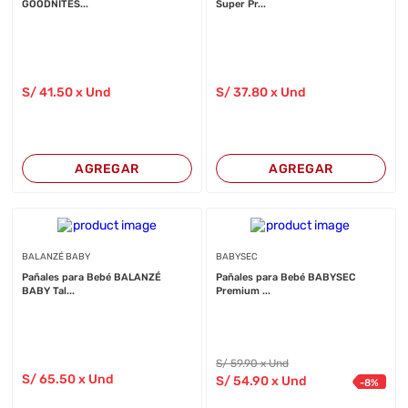
GOODNITES...
Super Pr...
S/
41
.50
x Und
S/
37
.80
x Und
AGREGAR
AGREGAR
BALANZÉ BABY
BABYSEC
Pañales para Bebé BALANZÉ
Pañales para Bebé BABYSEC
BABY Tal...
Premium ...
S/
59
.90
x Und
S/
65
.50
x Und
S/
54
.90
x Und
-
8
%