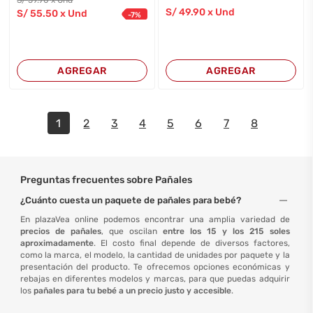
S/
59
.90
x Und
S/
49
.90
x Und
S/
55
.50
x Und
-
7
%
AGREGAR
AGREGAR
1
2
3
4
5
6
7
8
Preguntas frecuentes sobre Pañales
¿Cuánto cuesta un paquete de pañales para bebé?
En plazaVea online podemos encontrar una amplia variedad de
precios de pañales
, que oscilan
entre los 15 y los 215 soles
aproximadamente
. El costo final depende de diversos factores,
como la marca, el modelo, la cantidad de unidades por paquete y la
presentación del producto. Te ofrecemos opciones económicas y
rebajas en diferentes modelos y marcas, para que puedas adquirir
los
pañales para tu bebé a un precio justo y accesible
.