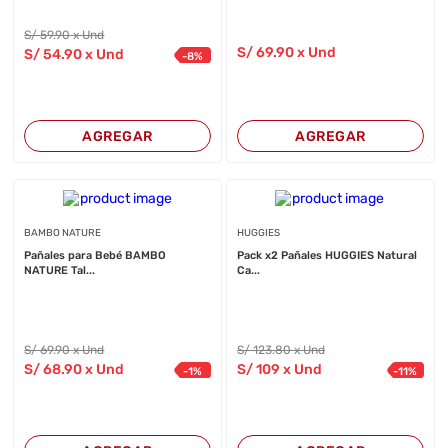
S/
59
.90
x Und
S/
69
.90
x Und
S/
54
.90
x Und
-
8
%
AGREGAR
AGREGAR
BAMBO NATURE
HUGGIES
Pañales para Bebé BAMBO
Pack x2 Pañales HUGGIES Natural
NATURE Tal...
Ca...
S/
69
.90
x Und
S/
123
.80
x Und
S/
68
.90
x Und
S/
109
x Und
-
1
%
-
11
%