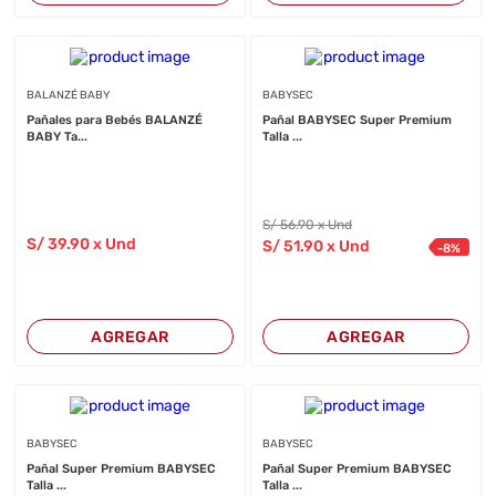
BALANZÉ BABY
BABYSEC
Pañales para Bebés BALANZÉ
Pañal BABYSEC Super Premium
BABY Ta...
Talla ...
S/
56
.90
x Und
S/
39
.90
x Und
S/
51
.90
x Und
-
8
%
AGREGAR
AGREGAR
BABYSEC
BABYSEC
Pañal Super Premium BABYSEC
Pañal Super Premium BABYSEC
Talla ...
Talla ...