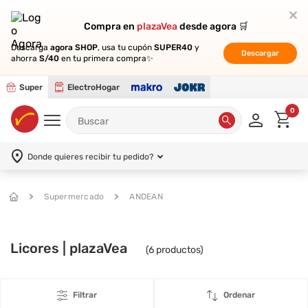
Compra en
Compra en
plazaVea
plazaVea
desde agora 🛒
desde agora 🛒
Descarga
Descarga
agora SHOP
agora SHOP
, usa tu cupón
, usa tu cupón
SUPER40
SUPER40
y
y
Descargar
Descargar
ahorra
ahorra
S/40
S/40
en tu primera compra✨
en tu primera compra✨
Super
ElectroHogar
0
Donde quieres recibir tu pedido?
Supermercado
ANDEAN
Licores | plazaVea
(
6
productos)
Filtrar
Ordenar