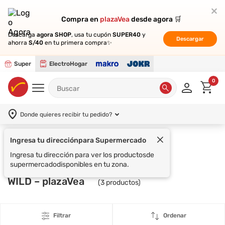
Compra en
Compra en
plazaVea
plazaVea
desde agora 🛒
desde agora 🛒
Descarga
Descarga
agora SHOP
agora SHOP
, usa tu cupón
, usa tu cupón
SUPER40
SUPER40
y
y
Descargar
Descargar
ahorra
ahorra
S/40
S/40
en tu primera compra✨
en tu primera compra✨
Super
ElectroHogar
0
Donde quieres recibir tu pedido?
Ingresa tu dirección
para Supermercado
Supermercado
WILD
Ingresa tu dirección para ver los productos
de
supermercado
disponibles en tu zona.
WILD – plazaVea
(
3
productos)
Filtrar
Ordenar