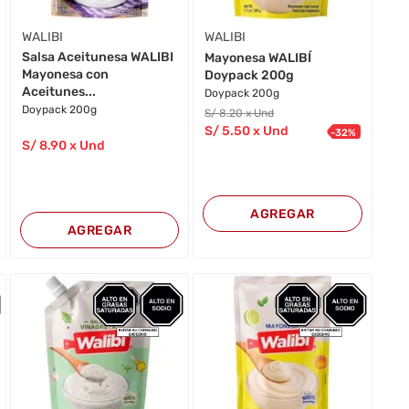
WALIBI
WALIBI
Salsa Aceitunesa WALIBI
Mayonesa WALIBÍ
Mayonesa con
Doypack 200g
Aceitunes...
Doypack 200g
Doypack 200g
S/
8
.20
x Und
S/
5
.50
x Und
-
32
%
S/
8
.90
x Und
AGREGAR
AGREGAR