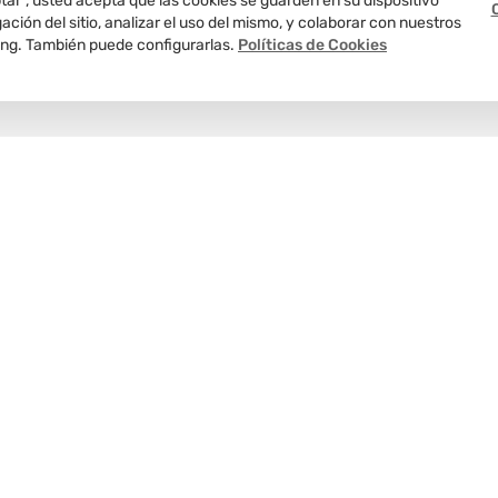
ptar”, usted acepta que las cookies se guarden en su dispositivo
ción del sitio, analizar el uso del mismo, y colaborar con nuestros
ing. También puede configurarlas.
Políticas de Cookies
Delivery
programado
Nosotros
Te informamos
Atención al 