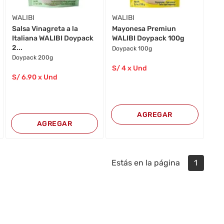
WALIBI
WALIBI
Salsa Vinagreta a la
Mayonesa Premiun
Italiana WALIBI Doypack
WALIBI Doypack 100g
2...
Doypack 100g
Doypack 200g
S/
4
x Und
S/
6
.90
x Und
AGREGAR
AGREGAR
Estás en la página
1