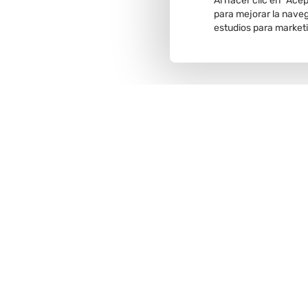
Al hacer clic en “Ace
para mejorar la navega
estudios para market
Recojo en
tienda
Comunícate con nosotros