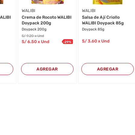
WALIBI
WALIBI
ALIBI
Crema de Rocoto WALIBI
Salsa de Ají Criollo
Doypack 200g
WALIBI Doypack 85g
Doypack 200g
Doypack 85g
S/
9
.20
x Und
S/
3
.60
x Und
S/
6
.50
x Und
-
29
%
AGREGAR
AGREGAR