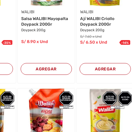
WALIBI
WALIBI
Salsa WALIBI Mayopalta
Ají WALIBI Criollo
Doypack 200Gr
Doypack 200Gr
Doypack 200g
Doypack 200g
S/
7
.60
x Und
S/
8
.90
x Und
S/
6
.50
x Und
-
35
%
-
14
%
AGREGAR
AGREGAR