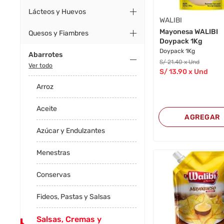
Lácteos y Huevos
WALIBI
Mayonesa WALIBI
Quesos y Fiambres
Doypack 1Kg
Doypack 1Kg
Abarrotes
S/
21
.40
x Und
Ver todo
S/
13
.90
x Und
Arroz
Aceite
AGREGAR
Azúcar y Endulzantes
Menestras
Conservas
Fideos, Pastas y Salsas
Salsas, Cremas y