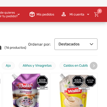
0
de quieres
Mis pedidos
Mi cuenta
ir tu pedido?
Destacados
Ordenar por:
a
(
16
productos)
›
Ajo
Aliños y Vinagretas
Caldos en Cubitos
Ke