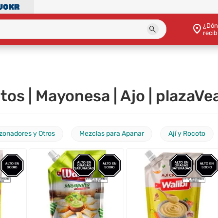
¿Dón
recib
os | Mayonesa | Ajo | plazaVe
zonadores y Otros
Mezclas para Apanar
Ají y Rocoto