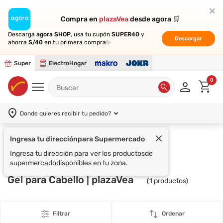
Compra en
Compra en
plazaVea
plazaVea
desde agora 🛒
desde agora 🛒
Descarga
Descarga
agora SHOP
agora SHOP
, usa tu cupón
, usa tu cupón
SUPER40
SUPER40
y
y
Descargar
Descargar
ahorra
ahorra
S/40
S/40
en tu primera compra✨
en tu primera compra✨
Super
ElectroHogar
0
Donde quieres recibir tu pedido?
Supermercado
TRESEMMÉ
Gel para Cabello | plazaVea
(
1
productos)
Filtrar
Ordenar