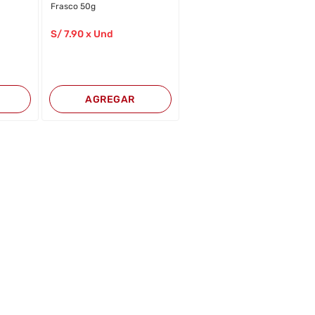
Frasco 50g
S/
7
.90
x Und
AGREGAR