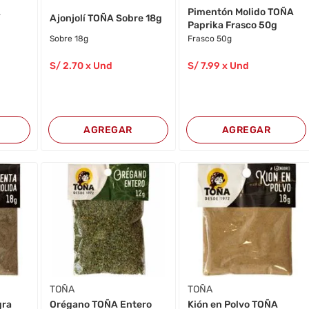
A
Pimentón Molido TOÑA
Ajonjolí TOÑA Sobre 18g
Paprika Frasco 50g
Sobre 18g
Frasco 50g
S/
2
.70
x Und
S/
7
.99
x Und
AGREGAR
AGREGAR
TOÑA
TOÑA
gra
Orégano TOÑA Entero
Kión en Polvo TOÑA