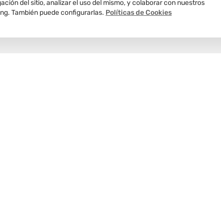
ción del sitio, analizar el uso del mismo, y colaborar con nuestros
ing. También puede configurarlas.
Políticas de Cookies
Delivery
programado
Nosotros
Te informamos
Atención al 