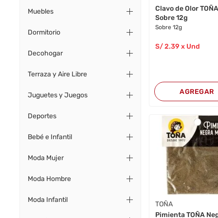
Clavo de Olor TOÑ
Muebles
Sobre 12g
Sobre 12g
Dormitorio
S/
2
.39
x Und
Decohogar
Terraza y Aire Libre
AGREGAR
Juguetes y Juegos
Deportes
Bebé e Infantil
Moda Mujer
Moda Hombre
Moda Infantil
TOÑA
Pimienta TOÑA Ne