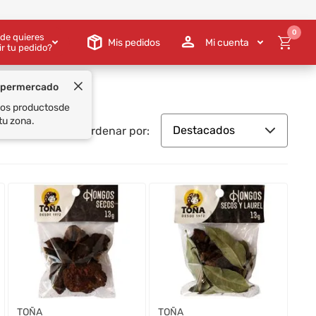
0
de quieres
Mis pedidos
Mi cuenta
ir tu pedido?
upermercado
 los productos
de
tu zona.
Destacados
Ordenar por:
TOÑA
TOÑA