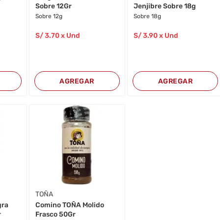
Sobre 12Gr
Jenjibre Sobre 18g
Sobre 12g
Sobre 18g
S/
3
.70
x Und
S/
3
.90
x Und
AGREGAR
AGREGAR
TOÑA
gra
Comino TOÑA Molido
r
Frasco 50Gr