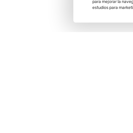
para mejorar la navega
estudios para market
Recojo en
tienda
Comunícate con nosotros