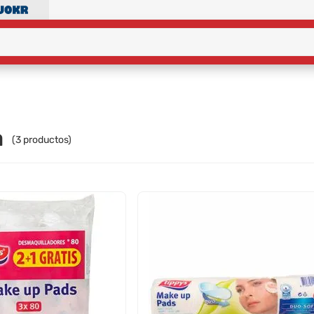
a
(
3
productos)