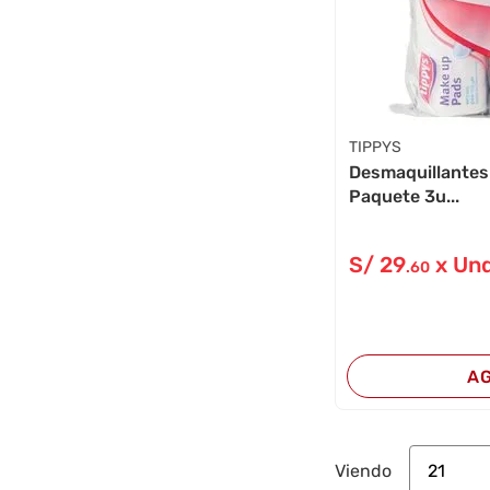
TIPPYS
Desmaquillantes
Paquete 3u...
S/
29
x Un
.60
A
21
Viendo