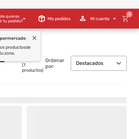
0
de quieres
Mis pedidos
Mi cuenta
ir tu pedido?
upermercado
 los productos
de
tu zona.
 –
Ordenar
Destacados
(
1
por:
productos)