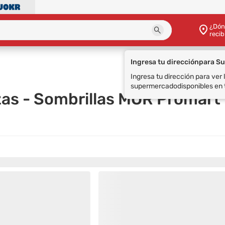
¿Dón
recib
Ingresa tu dirección
para S
Ingresa tu dirección para ver
supermercado
disponibles en 
azas - Sombrillas MOR Promart