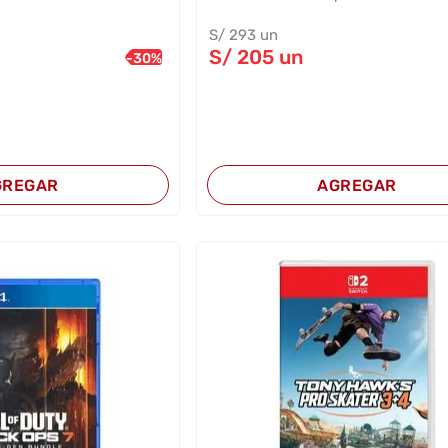
S/
293
un
S/
205
un
-
30
%
GREGAR
AGREGAR