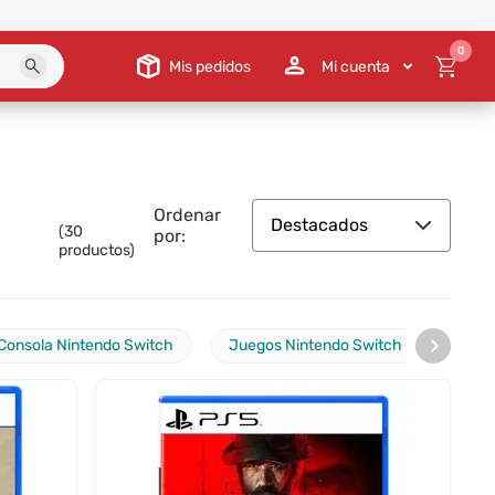
0
Mis pedidos
Mi cuenta
Ordenar
Destacados
(
30
por:
productos)
›
Consola Nintendo Switch
Juegos Nintendo Switch
Cons