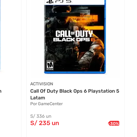
ACTIVISION
n
Call Of Duty Black Ops 6 Playstation 5
Latam
Por GameCenter
S/
336
un
S/
235
un
-
30
%