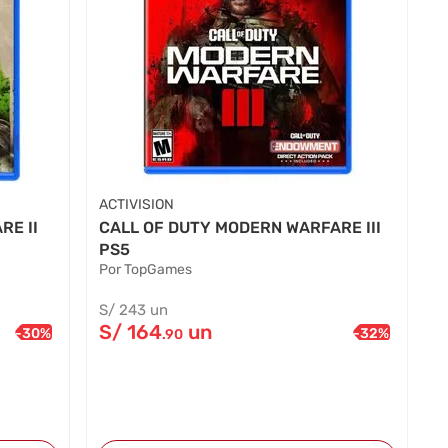
ACTIVISION
RE II
CALL OF DUTY MODERN WARFARE III
PS5
Por TopGames
S/
243
un
S/
164
un
-
30
%
-
32
%
.90