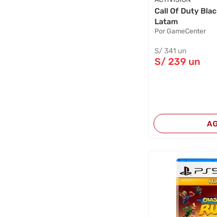
Call Of Duty Bla
Latam
Por GameCenter
S/
341
un
S/
239
un
A