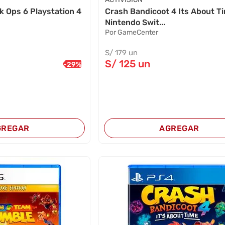
ck Ops 6 Playstation 4
Crash Bandicoot 4 Its About T
Nintendo Swit...
Por GameCenter
S/
179
un
S/
125
un
-
29
%
GREGAR
AGREGAR