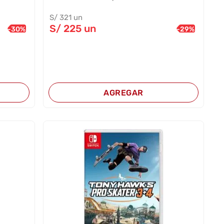
S/
321
un
S/
225
un
-
30
%
-
29
%
AGREGAR