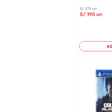
S/
279
un
S/
195
un
A