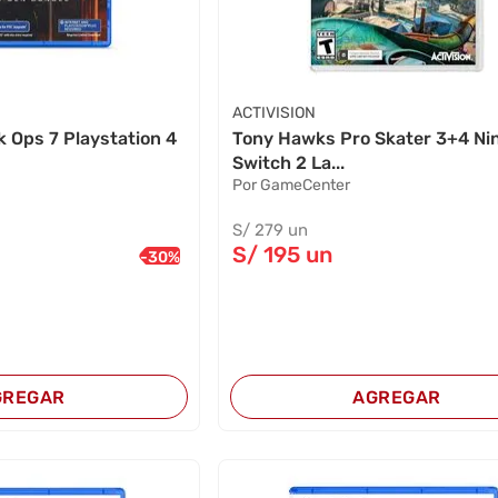
ACTIVISION
ck Ops 7 Playstation 4
Tony Hawks Pro Skater 3+4 Ni
Switch 2 La...
Por GameCenter
S/
279
un
S/
195
un
-
30
%
GREGAR
AGREGAR