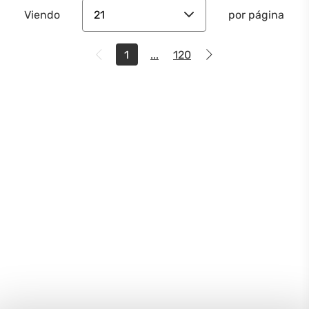
21
Viendo
por página
1
...
120