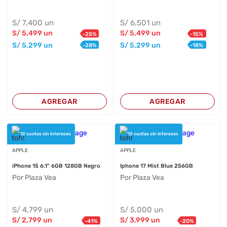
S/
7,400
un
S/
6,501
un
S/
5,499
un
S/
5,499
un
-
25
%
-
15
%
S/
5,299
un
S/
5,299
un
-
28
%
-
18
%
AGREGAR
AGREGAR
12 cuotas sin intereses
12 cuotas sin intereses
APPLE
APPLE
iPhone 15 6.1" 6GB 128GB Negro
Iphone 17 Mist Blue 256GB
Por Plaza Vea
Por Plaza Vea
S/
4,799
un
S/
5,000
un
S/
2,799
un
S/
3,999
un
-
41
%
-
20
%