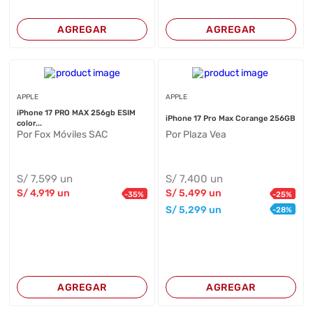
AGREGAR
AGREGAR
APPLE
APPLE
iPhone 17 PRO MAX 256gb ESIM
iPhone 17 Pro Max Corange 256GB
color...
Por Fox Móviles SAC
Por Plaza Vea
S/
7,599
un
S/
7,400
un
S/
4,919
un
S/
5,499
un
-
35
%
-
25
%
S/
5,299
un
-
28
%
AGREGAR
AGREGAR