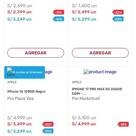
S/
2,699
un
S/
7,400
un
S/
2,399
un
S/
5,499
un
-
11
%
-
25
%
S/
2,249
un
S/
5,299
un
-
16
%
-
28
%
AGREGAR
AGREGAR
12 cuotas sin intereses
APPLE
APPLE
IPHONE 17 PRO MAX 5G 256GB
iPhone 16 128GB Negro
ESIM - ...
Por Plaza Vea
Por Marketcell
S/
4,999
un
S/
6,100
un
S/
3,499
un
S/
4,999
un
-
30
%
-
18
%
S/
3,249
un
-
35
%