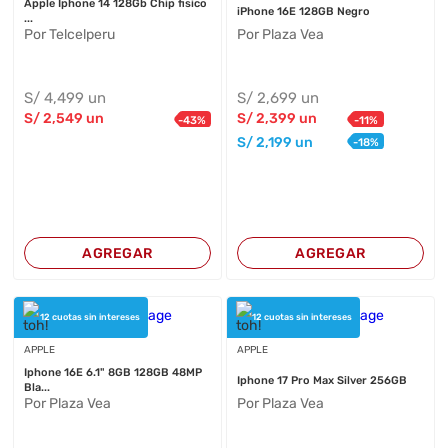
Apple Iphone 14 128Gb Chip fisico
iPhone 16E 128GB Negro
...
Por Telcelperu
Por Plaza Vea
S/
4,499
un
S/
2,699
un
S/
2,549
un
S/
2,399
un
-
43
%
-
11
%
S/
2,199
un
-
18
%
AGREGAR
AGREGAR
12 cuotas sin intereses
12 cuotas sin intereses
APPLE
APPLE
Iphone 16E 6.1" 8GB 128GB 48MP
Iphone 17 Pro Max Silver 256GB
Bla...
Por Plaza Vea
Por Plaza Vea