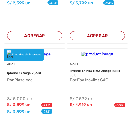
S/
2,599
un
S/
3,799
un
-
45
%
-
24
%
AGREGAR
AGREGAR
12 cuotas sin intereses
APPLE
APPLE
iPhone 17 PRO MAX 256gb ESIM
Iphone 17 Sage 256GB
color...
Por Plaza Vea
Por Fox Móviles SAC
S/
5,000
un
S/
7,599
un
S/
3,899
un
S/
4,919
un
-
22
%
-
35
%
S/
3,599
un
-
28
%