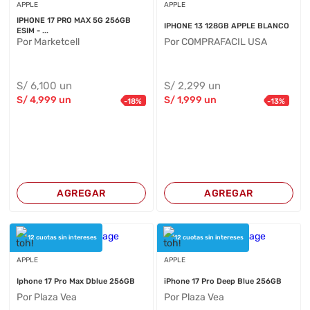
APPLE
APPLE
IPHONE 17 PRO MAX 5G 256GB
IPHONE 13 128GB APPLE BLANCO
ESIM - ...
Por Marketcell
Por COMPRAFACIL USA
S/
6,100
un
S/
2,299
un
S/
4,999
un
S/
1,999
un
-
18
%
-
13
%
AGREGAR
AGREGAR
12 cuotas sin intereses
12 cuotas sin intereses
APPLE
APPLE
Iphone 17 Pro Max Dblue 256GB
iPhone 17 Pro Deep Blue 256GB
Por Plaza Vea
Por Plaza Vea