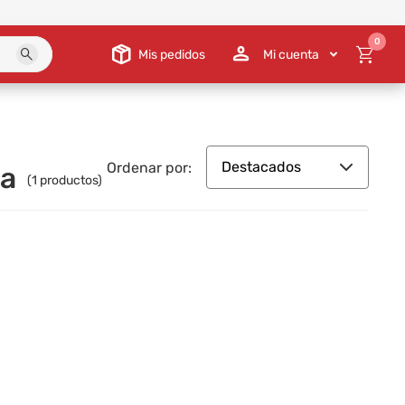
0
Mis pedidos
Mi cuenta
Destacados
Ordenar por:
ea
(
1
productos)