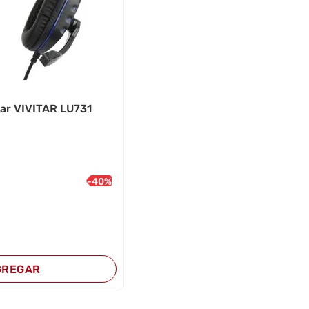
ar VIVITAR LU731
-
40
%
GREGAR