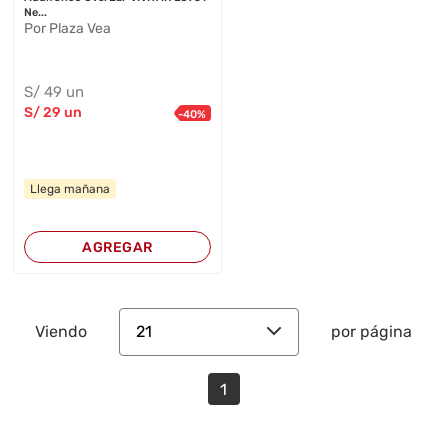
Ne...
Por Plaza Vea
S/
49
un
S/
29
un
-
40
%
Llega mañana
AGREGAR
21
Viendo
por página
1