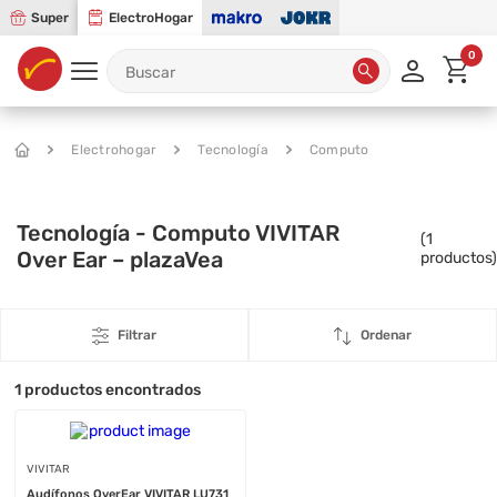
Super
ElectroHogar
0
Electrohogar
Tecnología
Computo
Tecnología - Computo VIVITAR
(
1
Over Ear – plazaVea
productos)
Filtrar
Ordenar
1
productos encontrados
VIVITAR
Audífonos OverEar VIVITAR LU731