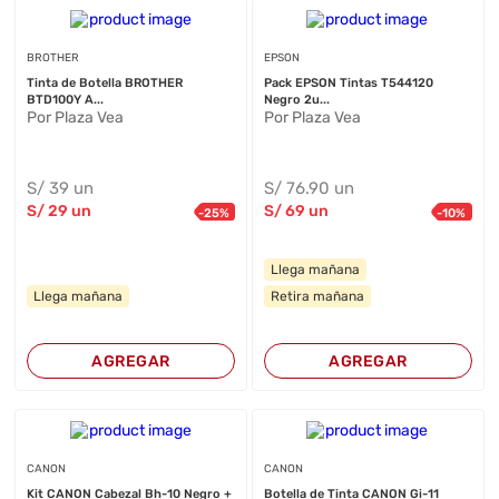
BROTHER
EPSON
Tinta de Botella BROTHER
Pack EPSON Tintas T544120
BTD100Y A...
Negro 2u...
Por Plaza Vea
Por Plaza Vea
S/
39
un
S/
76
.90
un
S/
29
un
S/
69
un
-
25
%
-
10
%
Llega mañana
Llega mañana
Retira mañana
AGREGAR
AGREGAR
CANON
CANON
Kit CANON Cabezal Bh-10 Negro +
Botella de Tinta CANON Gi-11