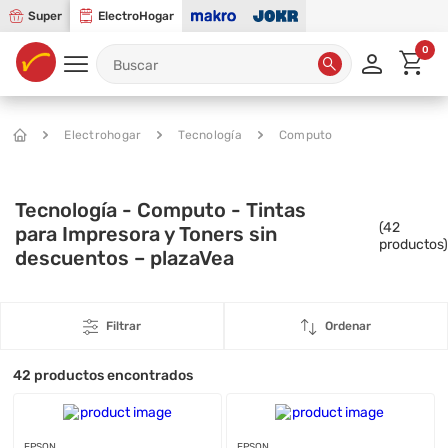
Super
ElectroHogar
0
Electrohogar
Tecnología
Computo
Tecnología - Computo - Tintas
(
42
para Impresora y Toners sin
productos)
descuentos – plazaVea
Filtrar
Ordenar
42
productos encontrados
EPSON
EPSON