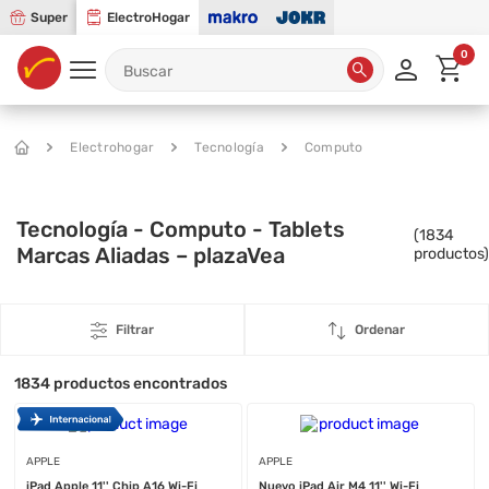
Super
ElectroHogar
0
Electrohogar
Tecnología
Computo
Tecnología - Computo - Tablets
(
1834
Marcas Aliadas – plazaVea
productos)
Filtrar
Ordenar
1834
productos encontrados
APPLE
APPLE
iPad Apple 11'' Chip A16 Wi-Fi
Nuevo iPad Air M4 11'' Wi-Fi