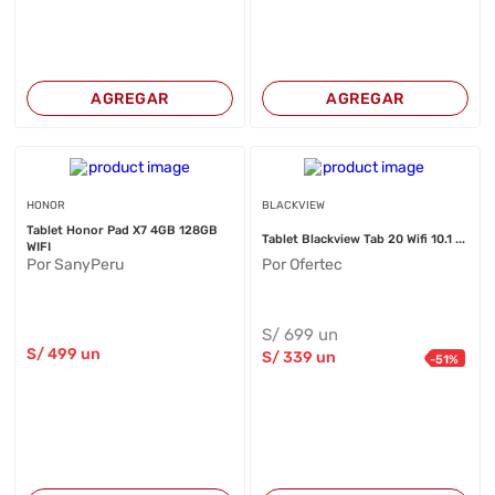
AGREGAR
AGREGAR
HONOR
BLACKVIEW
Tablet Honor Pad X7 4GB 128GB
Tablet Blackview Tab 20 Wifi 10.1 ...
WIFI
Por SanyPeru
Por Ofertec
S/
699
un
S/
499
un
S/
339
un
-
51
%