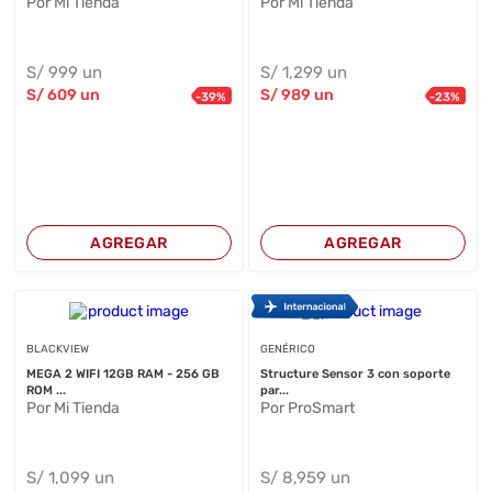
Por Mi Tienda
Por Mi Tienda
S/
999
un
S/
1,299
un
S/
609
un
S/
989
un
-
39
%
-
23
%
AGREGAR
AGREGAR
BLACKVIEW
GENÉRICO
MEGA 2 WIFI 12GB RAM - 256 GB
Structure Sensor 3 con soporte
ROM ...
par...
Por Mi Tienda
Por ProSmart
S/
1,099
un
S/
8,959
un