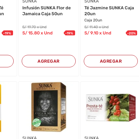
SUNKA
SUNKA
Té
Infusión SUNKA Flor de
Té Jazmine SUNKA Caja
un
Jamaica Caja 50un
20un
Caja 20un
S/
19
.70
x Und
S/
11
.40
x Und
S/
15
.80
x Und
S/
9
.10
x Und
-
19
%
-
19
%
-
20
%
AGREGAR
AGREGAR
SUNKA
SUNKA