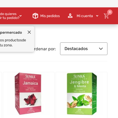
0
de quieres
Mis pedidos
Mi cuenta
ir tu pedido?
upermercado
 los productos
de
tu zona.
Destacados
Ordenar por: