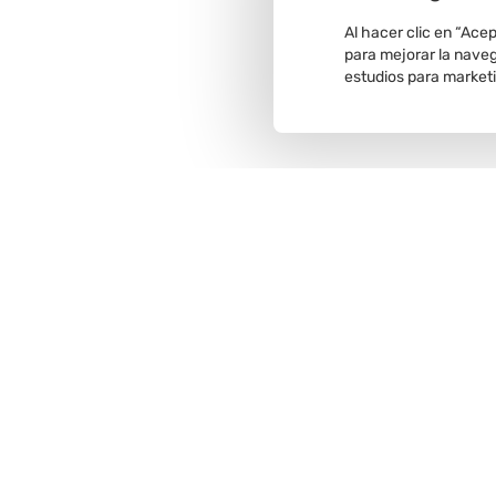
Al hacer clic en “Ace
para mejorar la navega
estudios para market
Recojo en
tienda