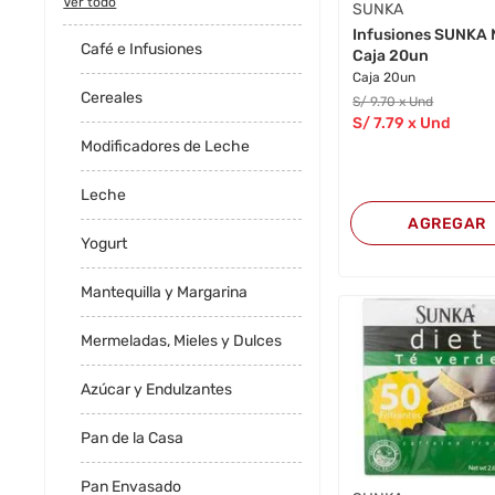
Ver todo
SUNKA
Infusiones SUNKA
Café e Infusiones
Caja 20un
Caja 20un
Cereales
S/
9
.70
x Und
S/
7
.79
x Und
Modificadores de Leche
Leche
AGREGAR
Yogurt
Mantequilla y Margarina
Mermeladas, Mieles y Dulces
Azúcar y Endulzantes
Pan de la Casa
Pan Envasado