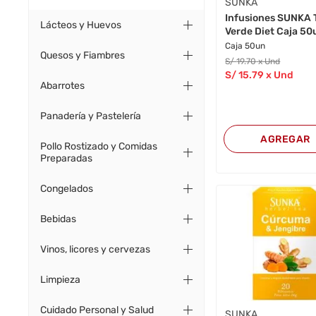
SUNKA
Infusiones SUNKA 
Lácteos y Huevos
Verde Diet Caja 50
Caja 50un
Quesos y Fiambres
S/
19
.70
x Und
S/
15
.79
x Und
Abarrotes
Panadería y Pastelería
AGREGAR
Pollo Rostizado y Comidas
Preparadas
Congelados
Bebidas
Vinos, licores y cervezas
Limpieza
Cuidado Personal y Salud
SUNKA