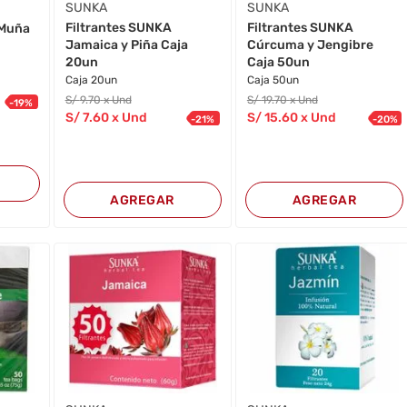
SUNKA
SUNKA
Filtrantes SUNKA
Filtrantes SUNKA
 Muña
Jamaica y Piña Caja
Cúrcuma y Jengibre
20un
Caja 50un
Caja 20un
Caja 50un
S/
9
.70
x Und
S/
19
.70
x Und
-
19
%
S/
7
.60
x Und
S/
15
.60
x Und
-
21
%
-
20
%
AGREGAR
AGREGAR