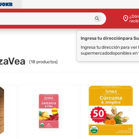
¿Dón
recib
Ingresa tu dirección
para S
Ingresa tu dirección para ver
supermercado
disponibles en 
azaVea
(
18
productos)