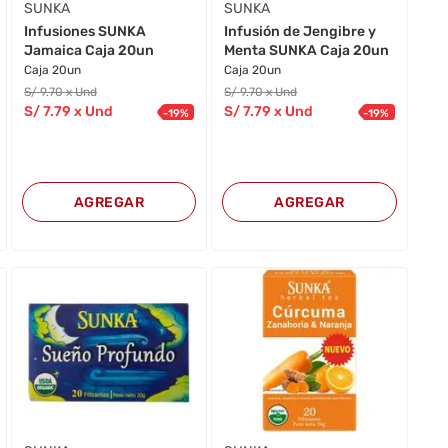
SUNKA
SUNKA
Infusiones SUNKA
Infusión de Jengibre y
Jamaica Caja 20un
Menta SUNKA Caja 20un
Caja 20un
Caja 20un
S/
9
.70
x Und
S/
9
.70
x Und
S/
7
.79
x Und
S/
7
.79
x Und
-
19
%
-
19
%
AGREGAR
AGREGAR