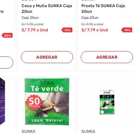
Coca y Muña SUNKA Caja
Prosta Té SUNKA Caja
re
20un
20un
Caja 20un
Caja 20un
S/
9
.70
x Und
S/
9
.70
x Und
S/
7
.79
x Und
S/
7
.79
x Und
-
19
%
-
19
%
-
25
%
AGREGAR
AGREGAR
SUNKA
SUNKA