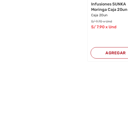
Infusiones SUNKA
Moringa Caja 20un
Caja 20un
S/
9
.70
x Und
S/
7
.90
x Und
AGREGAR