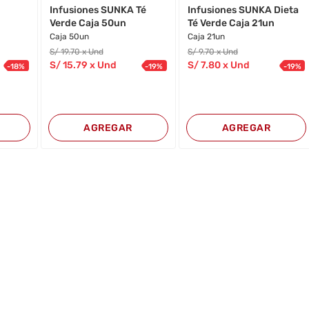
Infusiones SUNKA Té
Infusiones SUNKA Dieta
Verde Caja 50un
Té Verde Caja 21un
Caja 50un
Caja 21un
S/
19
.70
x Und
S/
9
.70
x Und
S/
15
.79
x Und
S/
7
.80
x Und
-
18
%
-
19
%
-
19
%
AGREGAR
AGREGAR