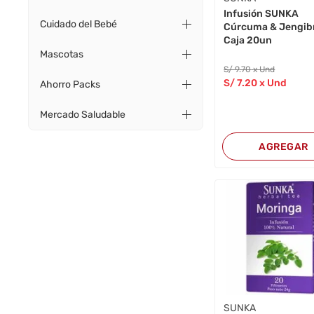
Infusión SUNKA
Cuidado del Bebé
Cúrcuma & Jengib
Caja 20un
Mascotas
S/
9
.70
x Und
S/
7
.20
x Und
Ahorro Packs
Mercado Saludable
AGREGAR
SUNKA