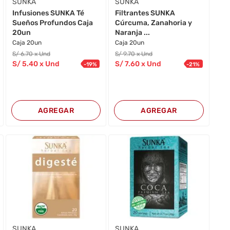
SUNKA
SUNKA
Infusiones SUNKA Té
Filtrantes SUNKA
Sueños Profundos Caja
Cúrcuma, Zanahoria y
20un
Naranja ...
Caja 20un
Caja 20un
S/
6
.70
x Und
S/
9
.70
x Und
S/
5
.40
x Und
S/
7
.60
x Und
-
19
%
-
21
%
AGREGAR
AGREGAR
SUNKA
SUNKA