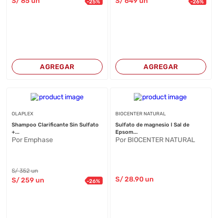
S/
85
un
S/
649
un
-
25
%
-
26
%
AGREGAR
AGREGAR
OLAPLEX
BIOCENTER NATURAL
Shampoo Clarificante Sin Sulfato
Sulfato de magnesio l Sal de
+...
Epsom...
Por Emphase
Por BIOCENTER NATURAL
S/
352
un
S/
28
.90
un
S/
259
un
-
26
%