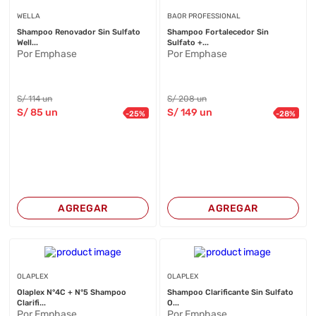
WELLA
BAOR PROFESSIONAL
Shampoo Renovador Sin Sulfato
Shampoo Fortalecedor Sin
Well...
Sulfato +...
Por Emphase
Por Emphase
S/
114
un
S/
208
un
S/
85
un
S/
149
un
-
25
%
-
28
%
AGREGAR
AGREGAR
OLAPLEX
OLAPLEX
Olaplex N°4C + N°5 Shampoo
Shampoo Clarificante Sin Sulfato
Clarifi...
O...
Por Emphase
Por Emphase