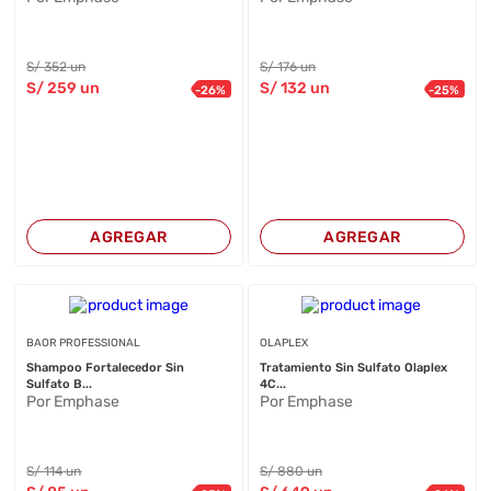
S/
352
un
S/
176
un
S/
259
un
S/
132
un
-
26
%
-
25
%
AGREGAR
AGREGAR
BAOR PROFESSIONAL
OLAPLEX
Shampoo Fortalecedor Sin
Tratamiento Sin Sulfato Olaplex
Sulfato B...
4C...
Por Emphase
Por Emphase
S/
114
un
S/
880
un