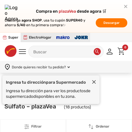
Compra en
Compra en
plazaVea
plazaVea
desde agora 🛒
desde agora 🛒
Descarga
Descarga
agora SHOP
agora SHOP
, usa tu cupón
, usa tu cupón
SUPER40
SUPER40
y
y
Descargar
Descargar
ahorra
ahorra
S/40
S/40
en tu primera compra✨
en tu primera compra✨
Super
ElectroHogar
0
Donde quieres recibir tu pedido?
Ingresa tu dirección
para Supermercado
Supermercado
Ingresa tu dirección para ver los productos
de
supermercado
disponibles en tu zona.
Sulfato – plazaVea
(
18
productos)
Filtrar
Ordenar