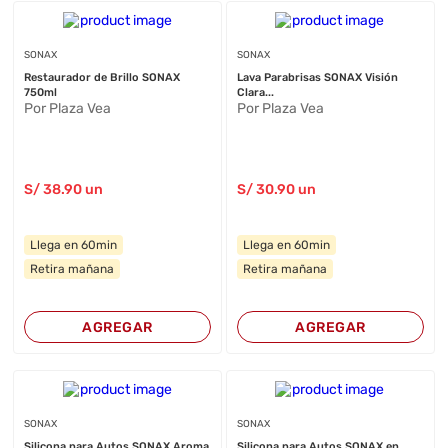
SONAX
SONAX
Restaurador de Brillo SONAX
Lava Parabrisas SONAX Visión
750ml
Clara...
Por Plaza Vea
Por Plaza Vea
S/
38
.90
un
S/
30
.90
un
Llega en 60min
Llega en 60min
Retira mañana
Retira mañana
AGREGAR
AGREGAR
SONAX
SONAX
Silicona para Autos SONAX Aroma
Silicona para Autos SONAX en