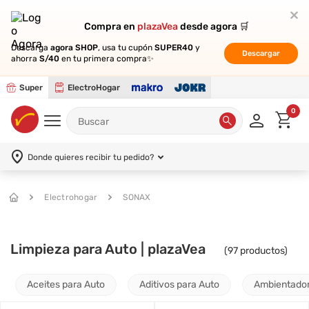
Compra en
Compra en
plazaVea
plazaVea
desde agora 🛒
desde agora 🛒
Descarga
Descarga
agora SHOP
agora SHOP
, usa tu cupón
, usa tu cupón
SUPER40
SUPER40
y
y
Descargar
Descargar
ahorra
ahorra
S/40
S/40
en tu primera compra✨
en tu primera compra✨
Super
ElectroHogar
0
Donde quieres recibir tu pedido?
Electrohogar
SONAX
Limpieza para Auto | plazaVea
(
97
productos)
Aceites para Auto
Aditivos para Auto
Ambientador