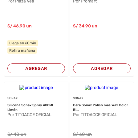
Por Plaza Vea
Por Promart
S/
46
.90
un
S/
34
.90
un
Llega en 60min
Retira mañana
AGREGAR
AGREGAR
SONAX
SONAX
Silicona Sonax Spray 400ML
Cera Sonax Polish mas Wax Color
Limón
Bl...
Por TITOACCE OFICIAL
Por TITOACCE OFICIAL
S/
40
un
S/
60
un