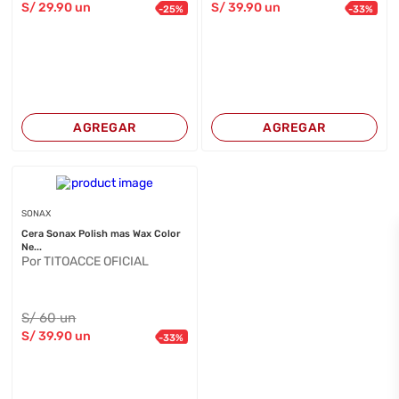
S/
29
.90
un
S/
39
.90
un
-
25
%
-
33
%
AGREGAR
AGREGAR
SONAX
Cera Sonax Polish mas Wax Color
Ne...
Por TITOACCE OFICIAL
S/
60
un
S/
39
.90
un
-
33
%