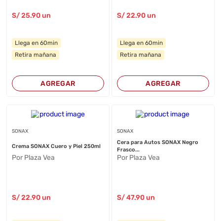
S/
25
.90
un
S/
22
.90
un
Llega en 60min
Llega en 60min
Retira mañana
Retira mañana
AGREGAR
AGREGAR
SONAX
SONAX
Cera para Autos SONAX Negro
Crema SONAX Cuero y Piel 250ml
Frasco...
Por Plaza Vea
Por Plaza Vea
S/
22
.90
un
S/
47
.90
un