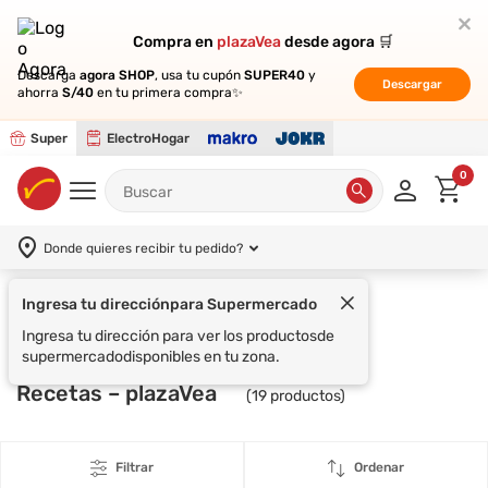
Compra en
Compra en
plazaVea
plazaVea
desde agora 🛒
desde agora 🛒
Descarga
Descarga
agora SHOP
agora SHOP
, usa tu cupón
, usa tu cupón
SUPER40
SUPER40
y
y
Descargar
Descargar
ahorra
ahorra
S/40
S/40
en tu primera compra✨
en tu primera compra✨
Super
ElectroHogar
0
Donde quieres recibir tu pedido?
Ingresa tu dirección
para Supermercado
Supermercado
Ingresa tu dirección para ver los productos
de
supermercado
disponibles en tu zona.
Recetas – plazaVea
(
19
productos)
Filtrar
Ordenar