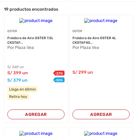
19
productos encontrados
OSTER
OSTER
Freidora de Aire OSTER 7.5L
Freidora de Aire OSTER 4L
CKSTAF...
CKSTAF40...
Por Plaza Vea
Por Plaza Vea
S/
549
un
S/
299
un
S/
399
un
-
27
%
S/
379
un
-
30
%
Llega en 60min
Retira hoy
AGREGAR
AGREGAR