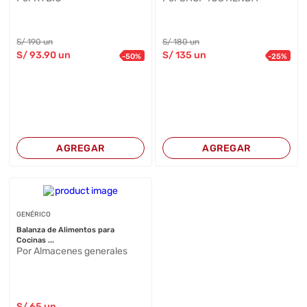
S/
190
un
S/
180
un
S/
93
.90
un
S/
135
un
-
50
%
-
25
%
AGREGAR
AGREGAR
GENÉRICO
Balanza de Alimentos para
Cocinas ...
Por Almacenes generales
S/
65
un