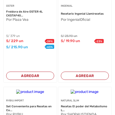
OSTER
INGENIAL
Freidora de Aire OSTER 4L
Recetario Ingenial Llamirecetas
CKSTAF40...
Por Plaza Vea
Por IngenialOficial
S/
379
un
S/
25
.90
un
S/
229
un
S/
19
.90
un
-
39
%
-
23
%
S/
215
.90
un
-
43
%
AGREGAR
AGREGAR
RYBIU IMPORT
NATURAL SLIM
Set Conveniente para Recetas en
Recetas El poder del Metabolismo
Co...
L...
Por RYBIU
Por SHOP4USTIENDA