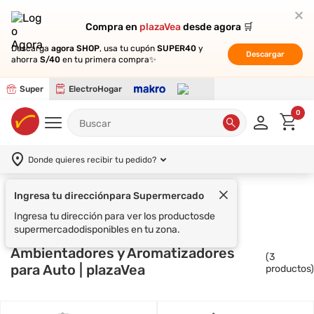
Compra en
Compra en
plazaVea
plazaVea
desde agora 🛒
desde agora 🛒
Descarga
Descarga
agora SHOP
agora SHOP
, usa tu cupón
, usa tu cupón
SUPER40
SUPER40
y
y
Descargar
Descargar
ahorra
ahorra
S/40
S/40
en tu primera compra✨
en tu primera compra✨
Super
ElectroHogar
0
Donde quieres recibir tu pedido?
Ingresa tu dirección
para Supermercado
Electrohogar
QUIHEBAL
Ingresa tu dirección para ver los productos
de
supermercado
disponibles en tu zona.
Ambientadores y Aromatizadores
(
3
para Auto | plazaVea
productos)