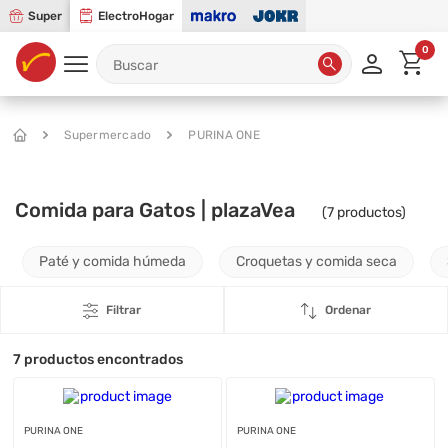
Super
ElectroHogar
0
Supermercado
PURINA ONE
Comida para Gatos | plazaVea
(
7
productos)
Paté y comida húmeda
Croquetas y comida seca
Filtrar
Ordenar
7
productos encontrados
PURINA ONE
PURINA ONE