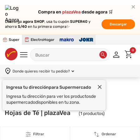
Compra en
Compra en
plazaVea
plazaVea
desde agora 🛒
desde agora 🛒
Descarga
Descarga
agora SHOP
agora SHOP
, usa tu cupón
, usa tu cupón
SUPER40
SUPER40
y
y
Descargar
Descargar
ahorra
ahorra
S/40
S/40
en tu primera compra✨
en tu primera compra✨
Super
ElectroHogar
0
Donde quieres recibir tu pedido?
Ingresa tu dirección
para Supermercado
Supermercado
PLAYADITO
Ingresa tu dirección para ver los productos
de
supermercado
disponibles en tu zona.
Hojas de Té | plazaVea
(
1
productos)
Filtrar
Ordenar