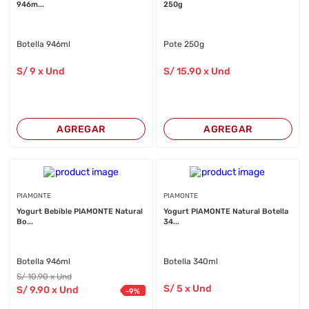
946m...
250g
Botella 946ml
Pote 250g
S/
9
x Und
S/
15
.90
x Und
AGREGAR
AGREGAR
PIAMONTE
PIAMONTE
Yogurt Bebible PIAMONTE Natural
Yogurt PIAMONTE Natural Botella
Bo...
34...
Botella 946ml
Botella 340ml
S/
10
.90
x Und
S/
5
x Und
S/
9
.90
x Und
-
9
%