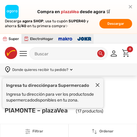
Compra en
Compra en
plazaVea
plazaVea
desde agora 🛒
desde agora 🛒
Descarga
Descarga
agora SHOP
agora SHOP
, usa tu cupón
, usa tu cupón
SUPER40
SUPER40
y
y
Descargar
Descargar
ahorra
ahorra
S/40
S/40
en tu primera compra✨
en tu primera compra✨
Super
ElectroHogar
0
Donde quieres recibir tu pedido?
Ingresa tu dirección
para Supermercado
Supermercado
PIAMONTE
Ingresa tu dirección para ver los productos
de
supermercado
disponibles en tu zona.
PIAMONTE – plazaVea
(
17
productos)
Filtrar
Ordenar