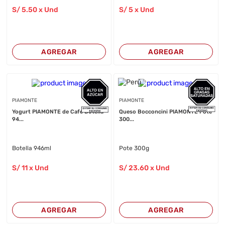
S/
5
.50
x Und
S/
5
x Und
AGREGAR
AGREGAR
PIAMONTE
PIAMONTE
Yogurt PIAMONTE de Café Botella
Queso Bocconcini PIAMONTE Pote
94...
300...
Botella 946ml
Pote 300g
S/
11
x Und
S/
23
.60
x Und
AGREGAR
AGREGAR