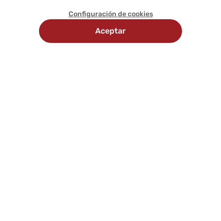
Configuración de cookies
Aceptar
Recojo
Delivery
Métodos
en
programado
de
tienda
pago