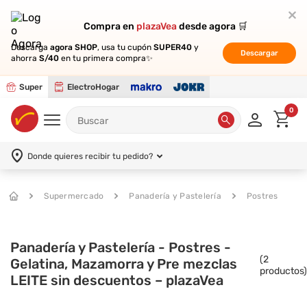
Compra en
Compra en
plazaVea
plazaVea
desde agora 🛒
desde agora 🛒
Descarga
Descarga
agora SHOP
agora SHOP
, usa tu cupón
, usa tu cupón
SUPER40
SUPER40
y
y
Descargar
Descargar
ahorra
ahorra
S/40
S/40
en tu primera compra✨
en tu primera compra✨
Super
ElectroHogar
0
Donde quieres recibir tu pedido?
Supermercado
Panadería y Pastelería
Postres
Panadería y Pastelería - Postres -
(
2
Gelatina, Mazamorra y Pre mezclas
productos)
LEITE sin descuentos – plazaVea