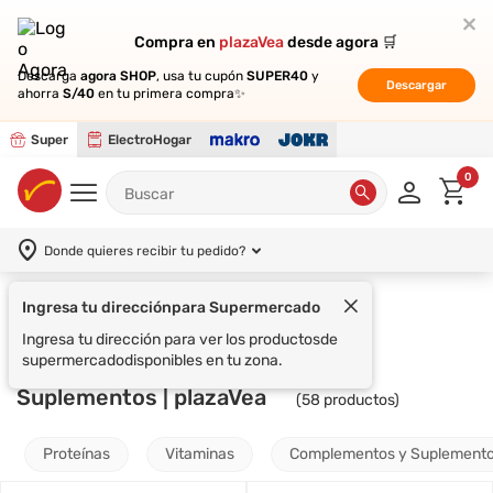
Compra en
Compra en
plazaVea
plazaVea
desde agora 🛒
desde agora 🛒
Descarga
Descarga
agora SHOP
agora SHOP
, usa tu cupón
, usa tu cupón
SUPER40
SUPER40
y
y
Descargar
Descargar
ahorra
ahorra
S/40
S/40
en tu primera compra✨
en tu primera compra✨
Super
ElectroHogar
0
Donde quieres recibir tu pedido?
Ingresa tu dirección
para Supermercado
Supermercado
OPTIMUM NUTRITION
Ingresa tu dirección para ver los productos
de
supermercado
disponibles en tu zona.
Suplementos | plazaVea
(
58
productos)
Proteínas
Vitaminas
Complementos y Suplement