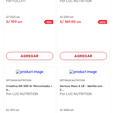
Por FULLFIT
Por LUC NUTRITION
S/
223
un
S/
239
un
S/
199
un
S/
189
.90
un
-
10
%
-
20
%
AGREGAR
AGREGAR
OPTIMUM NUTRITION
OPTIMUM NUTRITION
Creatina ON 300 Gr Micronizada +
Serious Mass 6 LB - Vainilla con
S...
C...
Por LUC NUTRITION
Por LUC NUTRITION
S/
199
un
S/
450
un