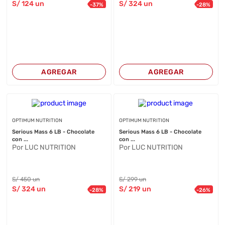
S/
124
un
S/
324
un
-
37
%
-
28
%
AGREGAR
AGREGAR
OPTIMUM NUTRITION
OPTIMUM NUTRITION
Serious Mass 6 LB - Chocolate
Serious Mass 6 LB - Chocolate
con ...
con ...
Por LUC NUTRITION
Por LUC NUTRITION
S/
450
un
S/
299
un
S/
324
un
S/
219
un
-
28
%
-
26
%