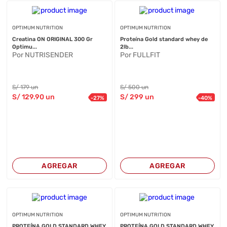
OPTIMUM NUTRITION
OPTIMUM NUTRITION
Creatina ON ORIGINAL 300 Gr
Proteína Gold standard whey de
Optimu...
2lb...
Por NUTRISENDER
Por FULLFIT
S/
179
un
S/
500
un
S/
129
.90
un
S/
299
un
-
27
%
-
40
%
AGREGAR
AGREGAR
OPTIMUM NUTRITION
OPTIMUM NUTRITION
PROTEÍNA GOLD STANDARD WHEY
PROTEÍNA GOLD STANDARD WHEY