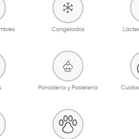
ambres
Congelados
Lácte
s
Panadería y Pastelería
Cuida