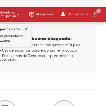
0
de quieres
Mis pedidos
Mi cuenta
ir tu pedido?
upermercado
 los productos
de
Tips para una buena búsqueda:
tu zona.
- Uso de comas para tener búsquedas múltiples.
- Uso de sinónimos para encontrar el producto.
- Escribir más de 3 caracteres para iniciar la
búsqueda.