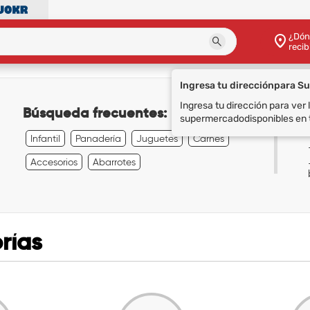
¿Dón
recib
Ingresa tu dirección
para S
Ingresa tu dirección para ver
Búsqueda frecuentes:
supermercado
disponibles en 
Infantil
Panadería
Juguetes
Carnes
Accesorios
Abarrotes
rías