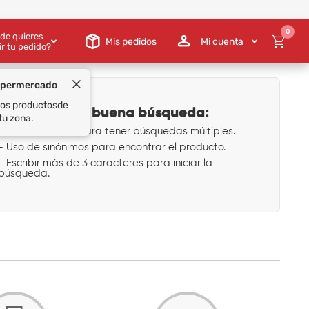
0
de quieres
Mis pedidos
Mi cuenta
ir tu pedido?
upermercado
 los productos
de
Tips para una buena búsqueda:
tu zona.
- Uso de comas para tener búsquedas múltiples.
- Uso de sinónimos para encontrar el producto.
- Escribir más de 3 caracteres para iniciar la
búsqueda.