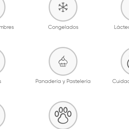
ambres
Congelados
Lácte
s
Panadería y Pastelería
Cuida