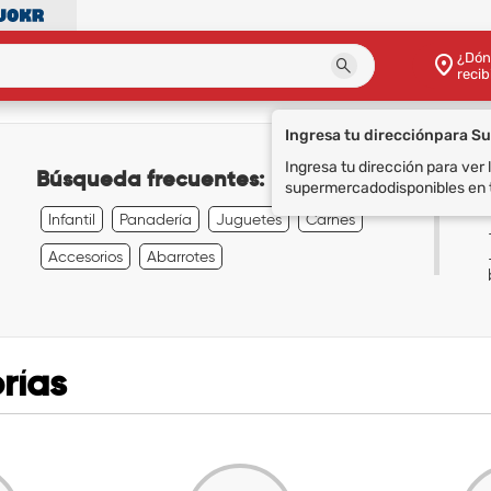
¿Dón
recib
Ingresa tu dirección
para S
Ingresa tu dirección para ver
Búsqueda frecuentes:
supermercado
disponibles en 
Infantil
Panadería
Juguetes
Carnes
Accesorios
Abarrotes
rías