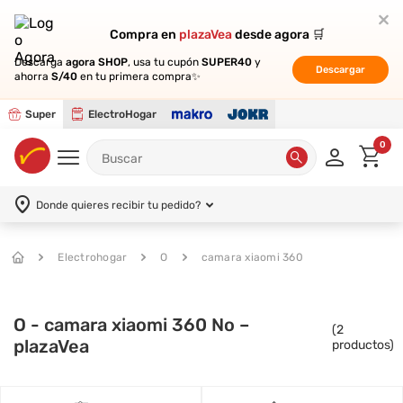
Compra en
Compra en
plazaVea
plazaVea
desde agora 🛒
desde agora 🛒
Descarga
Descarga
agora SHOP
agora SHOP
, usa tu cupón
, usa tu cupón
SUPER40
SUPER40
y
y
Descargar
Descargar
ahorra
ahorra
S/40
S/40
en tu primera compra✨
en tu primera compra✨
Super
ElectroHogar
0
Donde quieres recibir tu pedido?
Electrohogar
O
camara xiaomi 360
O - camara xiaomi 360 No –
(
2
plazaVea
productos)