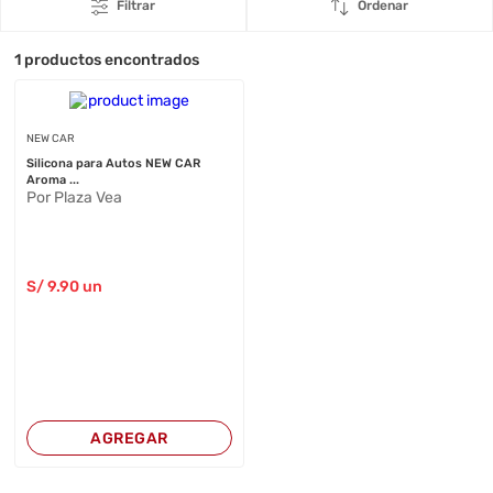
Filtrar
Ordenar
1
productos encontrados
NEW CAR
Silicona para Autos NEW CAR
Aroma ...
Por Plaza Vea
S/
9
.90
un
AGREGAR