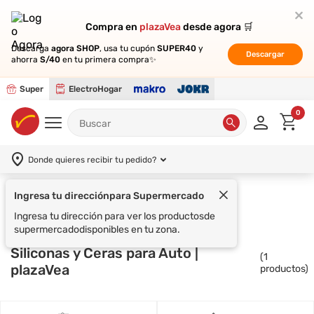
Compra en
Compra en
plazaVea
plazaVea
desde agora 🛒
desde agora 🛒
Descarga
Descarga
agora SHOP
agora SHOP
, usa tu cupón
, usa tu cupón
SUPER40
SUPER40
y
y
Descargar
Descargar
ahorra
ahorra
S/40
S/40
en tu primera compra✨
en tu primera compra✨
Super
ElectroHogar
0
Donde quieres recibir tu pedido?
Ingresa tu dirección
para Supermercado
Electrohogar
NEW CAR
Ingresa tu dirección para ver los productos
de
supermercado
disponibles en tu zona.
Siliconas y Ceras para Auto |
(
1
plazaVea
productos)