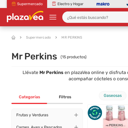
Supermercado
Electro y Hogar
Supermercado
MR PERKINS
Mr Perkins
(
15
productos)
Llévate
Mr Perkins
en plazaVea online y disfruta
acompañar cócteles o consu
Gaseosas
Categorías
Filtros
Frutas y Verduras
Carnes, Aves y Pescados