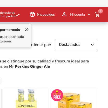
0
de quieres
Mis pedidos
Mi cuenta
ir tu pedido?
Destacados
Ordenar por:
s
se distingue por su calidad y frescura ideal para
as en
Mr Perkins Ginger Ale