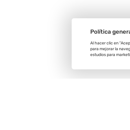
Política gener
Al hacer clic en “Ace
para mejorar la navega
estudios para market
Recojo en
tienda