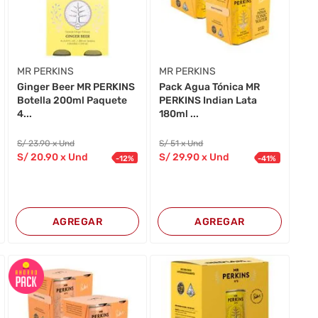
MR PERKINS
MR PERKINS
Ginger Beer MR PERKINS
Pack Agua Tónica MR
Botella 200ml Paquete
PERKINS Indian Lata
4...
180ml ...
S/
23
.90
x Und
S/
51
x Und
S/
20
.90
x Und
S/
29
.90
x Und
-
12
%
-
41
%
AGREGAR
AGREGAR