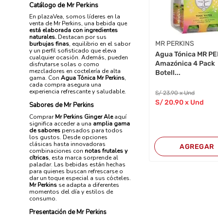
Catálogo de Mr Perkins
En plazaVea, somos líderes en la
venta de Mr Perkins, una bebida que
está elaborada con ingredientes
naturales.
Destacan por sus
MR PERKINS
burbujas finas
, equilibrio en el sabor
y un perfil sofisticado que eleva
Agua Tónica MR P
cualquier ocasión. Además, pueden
Amazónica 4 Pack
disfrutarse solas o como
mezcladores en coctelería de alta
Botell...
gama. Con
Agua Tónica Mr Perkins
,
cada compra asegura una
experiencia refrescante y saludable.
S/
23
.90
x Und
S/
20
.90
x Und
Sabores de Mr Perkins
Comprar
Mr Perkins Ginger Ale
aquí
significa acceder a una
amplia gama
de sabores
pensados para todos
los gustos. Desde opciones
clásicas hasta innovadoras
AGREGAR
combinaciones con
notas frutales y
cítricas
, esta marca sorprende al
paladar. Las bebidas están hechas
para quienes buscan refrescarse o
dar un toque especial a sus cócteles.
Mr Perkins
se adapta a diferentes
momentos del día y estilos de
consumo.
Presentación de Mr Perkins