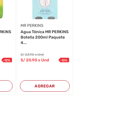
MR PERKINS
ERKINS
Agua Tónica MR PERKINS
Botella 200ml Paquete
4...
S/
23
.90
x Und
S/
20
.90
x Und
-
12
%
-
12
%
AGREGAR