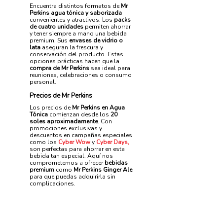
Encuentra distintos formatos de
Mr
Perkins agua tónica y saborizada
convenientes y atractivos. Los
packs
de cuatro unidades
permiten ahorrar
y tener siempre a mano una bebida
premium. Sus
envases de vidrio o
lata
aseguran la frescura y
conservación del producto. Estas
opciones prácticas hacen que la
compra de Mr Perkins
sea ideal para
reuniones, celebraciones o consumo
personal.
Precios de Mr Perkins
Los precios de
Mr Perkins en Agua
Tónica
comienzan desde los
20
soles aproximadamente
. Con
promociones exclusivas y
descuentos en campañas especiales
como los
Cyber Wow
y
Cyber Days
,
son perfectas para ahorrar en esta
bebida tan especial. Aquí nos
comprometemos a ofrecer
bebidas
premium
como
Mr Perkins Ginger Ale
para que puedas adquirirla sin
complicaciones.