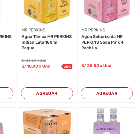
MR PERKINS
MR PERKINS
ERKINS
Agua Tónica MR PERKINS
Agua Saborizada MR
Indian Lata 180ml
PERKINS Soda Pink 4
Paque...
Pack La...
S/
25
.50
x Und
S/
25
.50
x Und
S/
18
.90
x Und
-
25
%
AGREGAR
AGREGAR