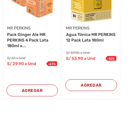
MR PERKINS
MR PERKINS
Pack Ginger Ale MR
Agua Tónica MR PERKINS
PERKINS 4 Pack Lata
12 Pack Lata 180ml
180ml x...
S/
59
.90
x Und
S/
51
x Und
S/
53
.90
x Und
-
10
%
S/
29
.90
x Und
-
41
%
AGREGAR
AGREGAR