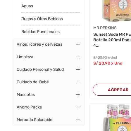
Aguas
Jugos y Otras Bebidas
MR PERKINS
Bebidas Funcionales
Sunset Soda MR P
Botella 200ml Paq
Vinos, licores y cervezas
4...
Limpieza
S/
23
.90
x Und
S/
20
.90
x Und
Cuidado Personal y Salud
Cuidado del Bebé
AGREGAR
Mascotas
Ahorro Packs
Mercado Saludable