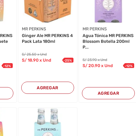
MR PERKINS
MR PERKINS
ERKINS
Agua Tónica MR PERKINS
Ginger Ale MR PERKINS 4
uete
Blossom Botella 200ml
Pack Lata 180ml
P...
S/
25
.50
x Und
S/
18
.90
x Und
S/
23
.90
x Und
-
25
%
S/
20
.90
x Und
-
12
%
-
12
%
AGREGAR
AGREGAR