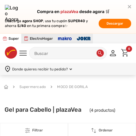
Compra en
Compra en
plazaVea
plazaVea
desde agora 🛒
desde agora 🛒
Descarga
Descarga
agora SHOP
agora SHOP
, usa tu cupón
, usa tu cupón
SUPER40
SUPER40
y
y
Descargar
Descargar
ahorra
ahorra
S/40
S/40
en tu primera compra✨
en tu primera compra✨
Super
ElectroHogar
0
Donde quieres recibir tu pedido?
Supermercado
MOCO DE GORILA
Gel para Cabello | plazaVea
(
4
productos)
Filtrar
Ordenar