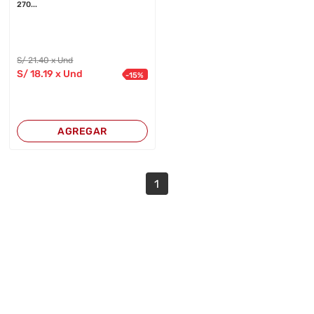
270...
S/
21
.40
x Und
S/
18
.19
x Und
-
15
%
AGREGAR
1